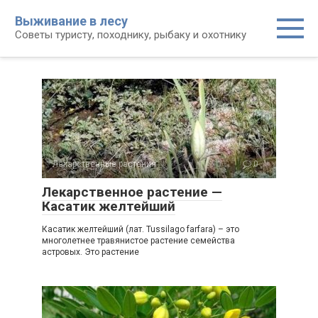
Перейти
Выживание в лесу
к
Советы туристу, походнику, рыбаку и охотнику
контенту
Лекарственные растения
0
Лекарственное растение —
Касатик желтейший
Касатик желтейший (лат. Tussilago farfara) – это
многолетнее травянистое растение семейства
астровых. Это растение