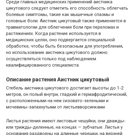
Среди главных медицинских применений аистника
цикутового следует отметить его способность облегчать
болевые симптомы, такие как мышечные спазмы и
головные боли. Аистник цикутовый также применяется в
травматологии для облегчения боли при переломах и
растяжениях. Когда растение используется в
медицинских целях, оно подвергается специальной
обработке, чтобы быть безопасным для употребления,
но использование аистника цикутового должно
осуществляться только под наблюдением
квалифицированного специалиста.
Описание растения Аистник цикутовый
Стебель аистника цикутового достигает высоты до 1-2
метров, он полый внутри, гладкий и гермафродитический,
с расположенными на нем сизовато-зелеными и
мочевины-запахнутыми от листьевворсинками.
Листья растения имеют листовые чешуйки, они дважды-
или трижды-деленные, на концах — зубчатые. Листья у
основания раздвоены на длинные черешки, на верхней