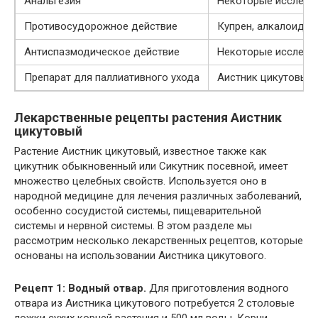
Анальгезия
Некоторые исследов
Противосудорожное действие
Купрен, алкалоид а
Антиспазмодическое действие
Некоторые исследов
Препарат для паллиативного ухода
Аистник цикутовый 
Лекарственные рецепты растения Аистник
цикутовый
Растение Аистник цикутовый, известное также как
цикутник обыкновенный или Сикутник посевной, имеет
множество целебных свойств. Используется оно в
народной медицине для лечения различных заболеваний,
особенно сосудистой системы, пищеварительной
системы и нервной системы. В этом разделе мы
рассмотрим несколько лекарственных рецептов, которые
основаны на использовании Аистника цикутового.
Рецепт 1: Водный отвар.
Для приготовления водного
отвара из Аистника цикутового потребуется 2 столовые