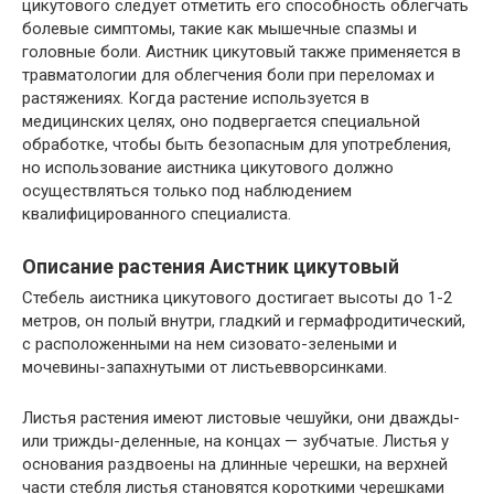
цикутового следует отметить его способность облегчать
болевые симптомы, такие как мышечные спазмы и
головные боли. Аистник цикутовый также применяется в
травматологии для облегчения боли при переломах и
растяжениях. Когда растение используется в
медицинских целях, оно подвергается специальной
обработке, чтобы быть безопасным для употребления,
но использование аистника цикутового должно
осуществляться только под наблюдением
квалифицированного специалиста.
Описание растения Аистник цикутовый
Стебель аистника цикутового достигает высоты до 1-2
метров, он полый внутри, гладкий и гермафродитический,
с расположенными на нем сизовато-зелеными и
мочевины-запахнутыми от листьевворсинками.
Листья растения имеют листовые чешуйки, они дважды-
или трижды-деленные, на концах — зубчатые. Листья у
основания раздвоены на длинные черешки, на верхней
части стебля листья становятся короткими черешками