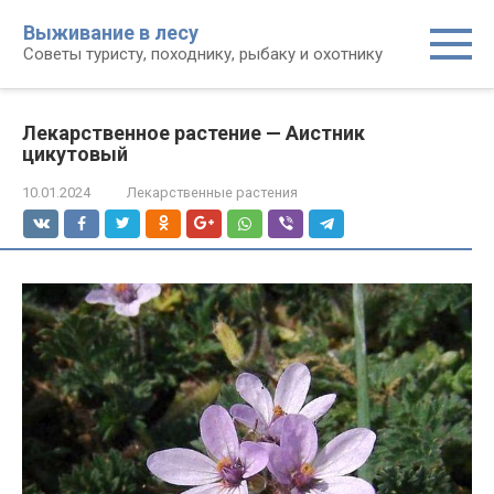
Перейти
Выживание в лесу
к
Советы туристу, походнику, рыбаку и охотнику
контенту
Лекарственное растение — Аистник
цикутовый
10.01.2024
Лекарственные растения