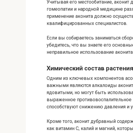
Учитывая его местообитание, аконит 
гомеопатии и народной медицине разли
применение аконита должно осуществ
квалифицированных специалистов.
Если вы собираетесь заниматься сбор
убедитесь, что вы знаете его основны
неправильное использование аконита
Химический состав растени
Одним из ключевых компонентов аcon
важными являются алкалоиды аконити
ядовитыми, но могут быть использов
выраженное противовоспалительное 
способствуют снижению давления и 
Кроме того, аконит дубравный содер
как витамин C, калий и магний, кото