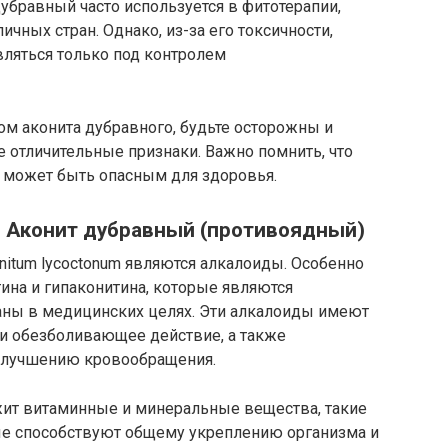
дубравный часто используется в фитотерапии,
чных стран. Однако, из-за его токсичности,
ляться только под контролем
ом аконита дубравного, будьте осторожны и
е отличительные признаки. Важно помнить, что
 может быть опасным для здоровья.
я Аконит дубравный (противоядный)
itum lycoctonum являются алкалоиды. Особенно
на и гипаконитина, которые являются
аны в медицинских целях. Эти алкалоиды имеют
и обезболивающее действие, а также
улучшению кровообращения.
жит витаминные и минеральные вещества, такие
рые способствуют общему укреплению организма и