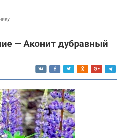
нику
ние — Аконит дубравный
я