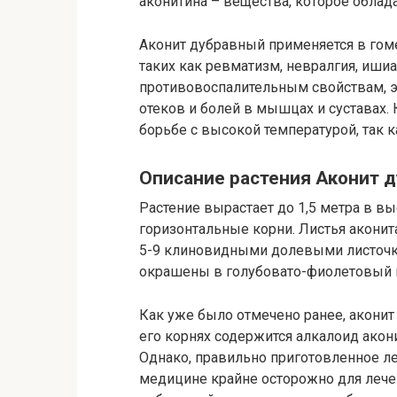
аконитина – вещества, которое обла
Аконит дубравный применяется в гом
таких как ревматизм, невралгия, ишиа
противовоспалительным свойствам, э
отеков и болей в мышцах и суставах.
борьбе с высокой температурой, так
Описание растения Аконит 
Растение вырастает до 1,5 метра в вы
горизонтальные корни. Листья аконит
5-9 клиновидными долевыми листочка
окрашены в голубовато-фиолетовый ц
Как уже было отмечено ранее, акони
его корнях содержится алкалоид акон
Однако, правильно приготовленное ле
медицине крайне осторожно для лече