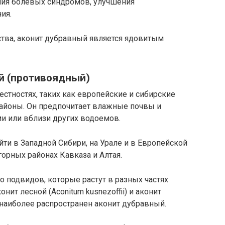
ния болевых синдромов, улучшения
ия.
ства, аконит дубравный является ядовитым
й (противоядный)
естностях, таких как европейские и сибирские
районы. Он предпочитает влажные почвы и
ми или вблизи других водоемов.
ти в Западной Сибири, на Урале и в Европейской
горных районах Кавказа и Алтая.
о подвидов, которые растут в разных частях
нит лесной (Aconitum kusnezoffii) и аконит
е наиболее распространен аконит дубравный.