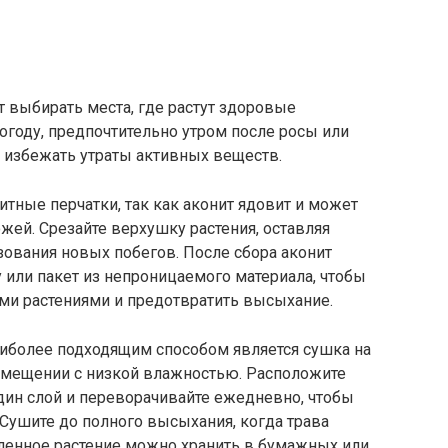
т выбирать места, где растут здоровые
огоду, предпочтительно утром после росы или
 избежать утраты активных веществ.
итные перчатки, так как аконит ядовит и может
жей. Срезайте верхушку растения, оставляя
ования новых побегов. После сбора аконит
у или пакет из непроницаемого материала, чтобы
ими растениями и предотвратить высыхание.
аиболее подходящим способом является сушка на
омещении с низкой влажностью. Расположите
один слой и переворачивайте ежедневно, чтобы
Сушите до полного высыхания, когда трава
вленное растение можно хранить в бумажных или