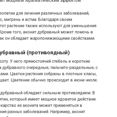
дает мощным терапевтическим эффектом.
еопатии для лечения различных заболеваний,
с, мигрень и астма. Благодаря своим
тот растение также используют для уменьшения
 Кроме того, аконит дубравный может помочь в
 как он обладает жаропонижающими свойствами.
дубравный (противоядный)
соту. У него прямостоячий стебель и короткие
а дубравного очередные, пальчато-раздельные, с
ми. Цветки растения собраны в плотные класы,
вет. Цветение обычно происходит в июне-июле.
т дубравный обладает сильным противоядием. В
итин, который имеет мощное ядовитое действие.
карство из аконита может применяться в
ния разных заболеваний. Например, аконит