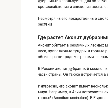
дубравный используется для облегче
кровоснабжения и снижения воспален
Несмотря на его лекарственные свой
растени
Где растет Аконит дубравны
Аконит обитает в различных лесных м
леса, приполярные тундры и горные 
обычно растет рядом с реками, озера
В России аконит дубравный можно най
части страны. Он также встречается в 
Интересно, что аконит имеет нескольк
мира. Например, в Азии встречается ако
горный (Aconitum uncinatum). В Европ