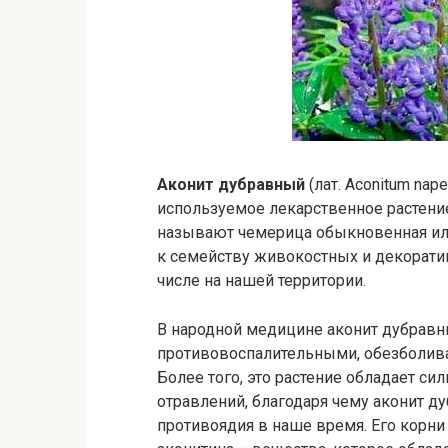
Аконит дубравный
(лат. Aconitum nap
используемое лекарственное растение
называют чемерица обыкновенная или
к семейству живокостных и декоратив
числе на нашей территории.
В народной медицине аконит дубравн
противовоспалительными, обезболи
Более того, это растение обладает с
отравлений, благодаря чему аконит д
противоядия в наше время. Его корн