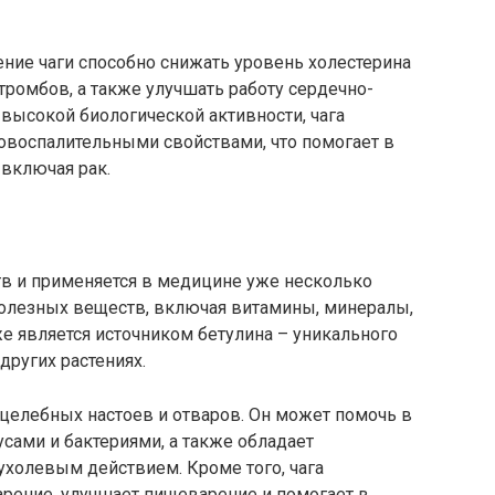
ение чаги способно снижать уровень холестерина
тромбов, а также улучшать работу сердечно-
 высокой биологической активности, чага
овоспалительными свойствами, что помогает в
 включая рак.
тв и применяется в медицине уже несколько
полезных веществ, включая витамины, минералы,
е является источником бетулина – уникального
других растениях.
 целебных настоев и отваров. Он может помочь в
усами и бактериями, а также обладает
холевым действием. Кроме того, чага
рение, улучшает пищеварение и помогает в