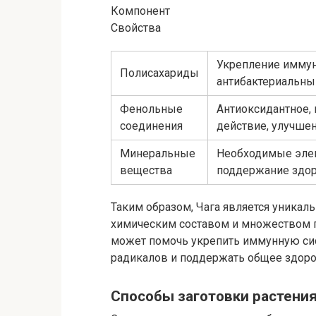
Компонент
Свойства
Укрепление иммун
Полисахариды
антибактериальны
Фенольные
Антиоксидантное,
соединения
действие, улучше
Минеральные
Необходимые элем
вещества
поддержание здо
Таким образом, Чага является уника
химическим составом и множеством п
может помочь укрепить иммунную сис
радикалов и поддержать общее здоро
Способы заготовки растения