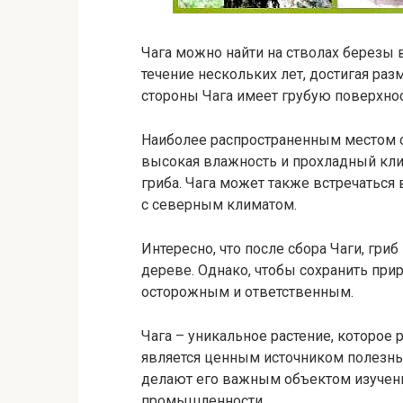
Чага можно найти на стволах березы в
течение нескольких лет, достигая раз
стороны Чага имеет грубую поверхнос
Наиболее распространенным местом о
высокая влажность и прохладный кли
гриба. Чага может также встречаться 
с северным климатом.
Интересно, что после сбора Чаги, гри
дереве. Однако, чтобы сохранить при
осторожным и ответственным.
Чага – уникальное растение, которое 
является ценным источником полезных
делают его важным объектом изучени
промышленности.