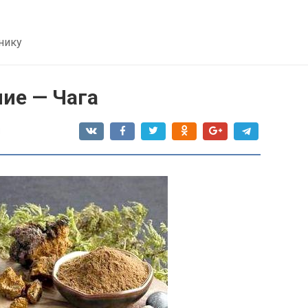
нику
ие — Чага
я