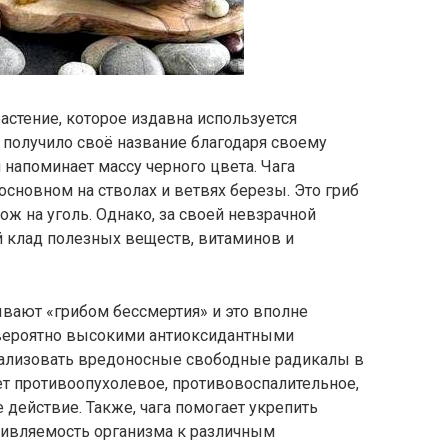
астение, которое издавна используется
 получило своё название благодаря своему
напоминает массу черного цвета. Чага
основном на стволах и ветвях березы. Это гриб
ож на уголь. Однако, за своей невзрачной
 клад полезных веществ, витаминов и
зывают «грибом бессмертия» и это вполне
евероятно высокими антиоксидантными
рализовать вредоносные свободные радикалы в
еет противоопухолевое, противовоспалительное,
 действие. Также, чага помогает укрепить
тивляемость организма к различным