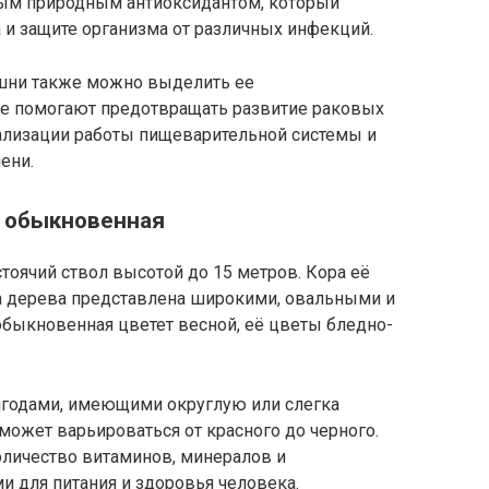
ным природным антиоксидантом, который
 и защите организма от различных инфекций.
ешни также можно выделить ее
ые помогают предотвращать развитие раковых
мализации работы пищеварительной системы и
ени.
 обыкновенная
оячий ствол высотой до 15 метров. Кора её
ва дерева представлена широкими, овальными и
быкновенная цветет весной, её цветы бледно-
годами, имеющими округлую или слегка
ожет варьироваться от красного до черного.
личество витаминов, минералов и
и для питания и здоровья человека.