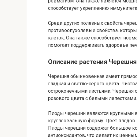
ревматизм. Она также является мощ
способствует укреплению иммунитета
Среди других полезных свойств чер
противоопухолевые свойства, котор
клеток. Она также способствует нор
помогает поддерживать здоровье печ
Описание растения Черешня
Черешня обыкновенная имеет прямост
гладкая и светло-серого цвета. Лист
остроконечными листьями. Черешня о
розового цвета с белыми лепестками.
Плоды черешни являются крупными я
круглоовальную форму. Цвет плодов м
Плоды черешни содержат большое ко
антиоксидантов, что делает их ценным