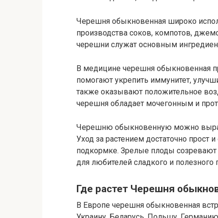
Черешня обыкновенная широко испол
производства соков, компотов, джемо
черешни служат основным ингредиент
В медицине черешня обыкновенная пр
помогают укрепить иммунитет, улучши
также оказывают положительное возд
черешня обладает мочегонным и про
Черешню обыкновенную можно выращив
Уход за растением достаточно прост и
подкормке. Зрелые плоды созревают
для любителей сладкого и полезного 
Где растет Черешня обыкно
В Европе черешня обыкновенная встре
Украину, Беларусь, Польшу, Германию