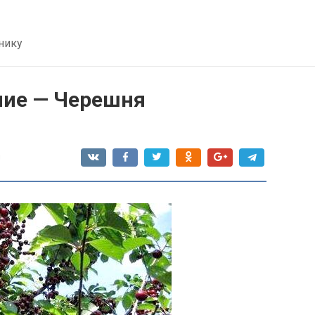
нику
ние — Черешня
я