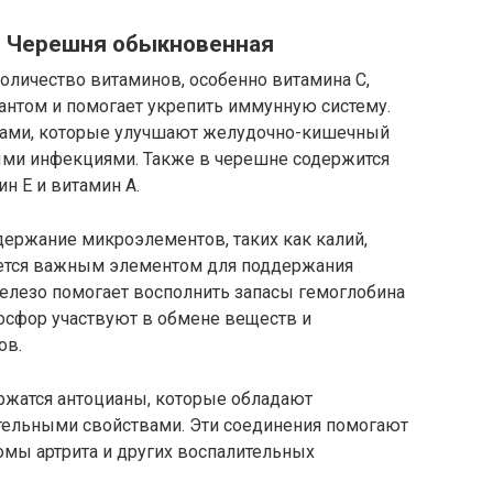
я Черешня обыкновенная
личество витаминов, особенно витамина C,
нтом и помогает укрепить иммунную систему.
идами, которые улучшают желудочно-кишечный
ными инфекциями. Также в черешне содержится
н Е и витамин А.
ержание микроэлементов, таких как калий,
яется важным элементом для поддержания
железо помогает восполнить запасы гемоглобина
осфор участвуют в обмене веществ и
ов.
ржатся антоцианы, которые обладают
тельными свойствами. Эти соединения помогают
омы артрита и других воспалительных