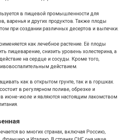
ьзуется в пищевой промышленности для
в, варенья и других продуктов. Также плоды
ом при создании различных десертов и выпечки.
именяется как лечебное растение. Её плоды
ть пищеварение, снизить уровень холестерина, а
ействие на сердце и сосуды. Кроме того,
тивовоспалительным действием.
ать как в открытом грунте, так и в горшках.
 состоит в регулярном поливе, обрезке и
 в июне-июле и являются настоящим лакомством
питания.
венная
чается во многих странах, включая Россию,
, Францию и Италию. В странах СНГ она чаще