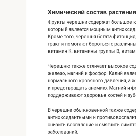
Химический состав растени
Фрукты черешни содержат большое ко
который является мощным антиоксида
Кроме того, черешня богата фитонц
тракт и помогают бороться с различ
витамин К, витамины группы В, витами
Черешню также отличает высокое сод
железо, магний и фосфор. Калий явл
нормального кровяного давления, а 
и предотвращать анемию. Магний и ф
поддерживают здоровье костей и зуб
В черешне обыкновенной также соде
антиоксидантными и противовоспали
снизить воспаление и смягчить симпт
заболеваний.