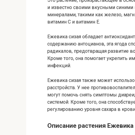
Это растение, произрастающее в осно
и известно своими вкусными синими и
минералами, такими как железо, магн
витамин C и витамин E.
Ежевика сизая обладает антиоксидан
содержанию антоцианов, эта ягода сп
радикалов, предотвращая развитие во
Кроме того, она помогает укрепить 
инфекций.
Ежевика сизая также может использ
расстройств. У нее противовоспалит
могут помочь снять симптомы диареи,
системой. Кроме того, она способст
регулированию уровня сахара в крови
Описание растения Ежевика