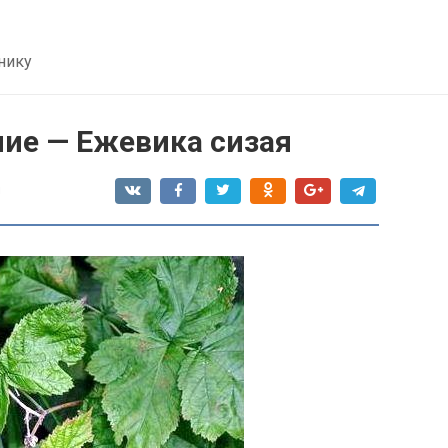
нику
ние — Ежевика сизая
я