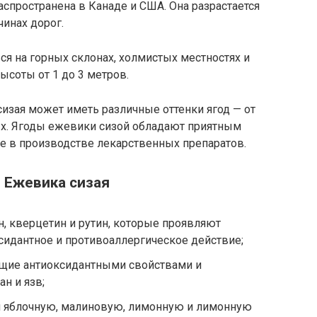
спространена в Канаде и США. Она разрастается
чинах дорог.
ся на горных склонах, холмистых местностях и
ысоты от 1 до 3 метров.
сизая может иметь различные оттенки ягод — от
х. Ягоды ежевики сизой обладают приятным
же в производстве лекарственных препаратов.
 Ежевика сизая
н, кверцетин и рутин, которые проявляют
сидантное и противоаллергическое действие;
щие антиоксидантными свойствами и
н и язв;
я яблочную, малиновую, лимонную и лимонную