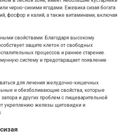
вном в лесной зоне, имеет небольшие кустарники
ли черно-синими ягодами. Ежевика сизая богата
ий, фосфор и калий, а также витаминами, включая
тными свойствами. Благодаря высокому
особствует защите клеток от свободных
спалительных процессов и раннее старение.
иммунную систему и предотвращает появление
оваться для лечения желудочно-кишечных
ельные и обезболивающие свойства, которые
 запора и других проблем с пищеварительной
вует укреплению железы щитовидки и
.
 сизая