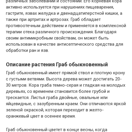
различных заболеваний и состояний. Его корневая кора
активно используется при нарушениях пищеварения,
гастрите, язвах желудка и двенадцатиперстной кишки, а
также при артритах и артрозах. Граб обладает
противоотечным действием и применяется в комплексной
терапии отека различного происхождения. Благодаря
своим антимикробным свойствам, он может быть
использован в качестве антисептического средства для
обработки ран и язв.
Описание растения Граб обыкновенный
Граб обыкновенный имеет прямой ствол и плотную крону
с густыми ветвями. Высота дерева может достигать 20-
30 метров. Кора граба темно-серая и гладкая на молодых
деревьях, со временем становится более грубой и
трескается. Листья граба двойные, овальные или
яйцевидные, с зазубренным краем. Они отличаются яркой
зеленой окраской, которая переходит в желто-
оранжевый цвет в осеннее время.
Граб обыкновенный цветет в конце весны, когда