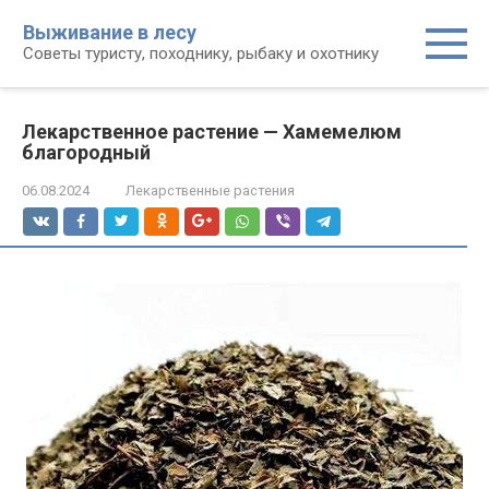
Перейти
Выживание в лесу
к
Советы туристу, походнику, рыбаку и охотнику
контенту
Лекарственное растение — Хамемелюм
благородный
06.08.2024
Лекарственные растения