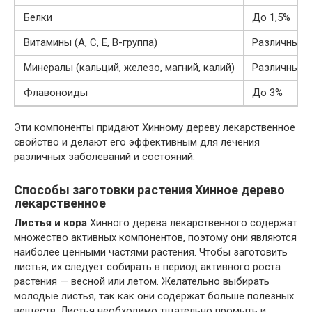
Белки
До 1,5%
Витамины (A, C, E, B-группа)
Различные 
Минералы (кальций, железо, магний, калий)
Различные 
Флавоноиды
До 3%
Эти компоненты придают Хинному дереву лекарственное
свойство и делают его эффективным для лечения
различных заболеваний и состояний.
Способы заготовки растения Хинное дерево
лекарственное
Листья и кора
Хинного дерева лекарственного содержат
множество активных компонентов, поэтому они являются
наиболее ценными частями растения. Чтобы заготовить
листья, их следует собирать в период активного роста
растения — весной или летом. Желательно выбирать
молодые листья, так как они содержат больше полезных
веществ. Листья необходимо тщательно промыть и