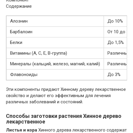
Содержание
Алоэнин
До 10%
Барбалоин
От 10 до 30
Белки
До 1,5%
Витамины (A, C, E, B-группа)
Различные 
Минералы (кальций, железо, магний, калий)
Различные 
Флавоноиды
До 3%
Эти компоненты придают Хинному дереву лекарственное
свойство и делают его эффективным для лечения
различных заболеваний и состояний.
Способы заготовки растения Хинное дерево
лекарственное
Листья и кора
Хинного дерева лекарственного содержат