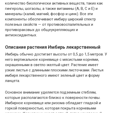
количество биологически активных веществ, таких как
гингеролы, шогаолы, а также витамины (А, В, С и Е) и
минералы (калий, магний, фосфор и цинк). Все эти
компоненты обеспечивают имбиру широкий спектр
полезных свойств — от противовоспалительных и
противораковых до общеукрепляющих и
антиоксидантных.
Описание растения Имбирь лекарственный
Имбирь обычно достигает высоты от 0,5 до 1,5 метров. У
него вертикальное корневище с мясистыми корнями,
окрашенными в светло-желтый цвет. Растение имеет
узкие листья с длинными плоскими листочками. Листья
имбиря лекарственного имеют зеленый цвет и форму
ланцета.
Основное внимание уделяется подземным стеблям,
которые располагаются близко к поверхности почвы.
Имбирное корневище или ризома обладает гладкой и
горкой поверхностью, которая покрыта корневыми