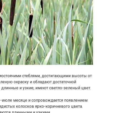
мостоячими стеблями, достигающими высоты от
зеленую окраску и обладают достаточной
 длинные и узкие, имеют светло-зеленый цвет.
е-июле месяце и сопровождается появлением
идистых колосков ярко-коричневого цвета.
яются длинными и узкими.