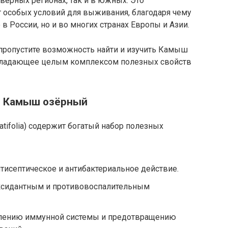
еверных регионах, так и в южных. Это
т особых условий для выживания, благодаря чему
в России, но и во многих странах Европы и Азии.
 пропустите возможность найти и изучить Камыш
обладающее целым комплексом полезных свойств
я Камыш озёрный
atifolia) содержит богатый набор полезных
исептическое и антибактериальное действие.
ксидантным и противовоспалительным
плению иммунной системы и предотвращению