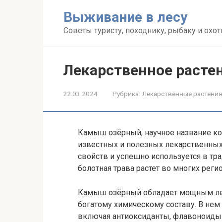
Перейти
Выживание в лесу
к
контенту
Советы туристу, походнику, рыбаку и охот
Лекарственное расте
22.03.2024
Рубрика:
Лекарственные растени
Камыш озёрный, научное название кото
известных и полезных лекарственных
свойств и успешно используется в тр
болотная трава растет во многих реги
Камыш озёрный обладает мощным ле
богатому химическому составу. В не
включая антиоксиданты, флавоноиды