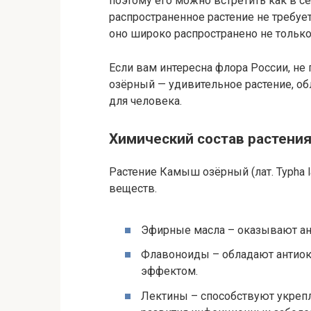
поэтому его можно встретить как в с
распространенное растение не требуе
оно широко распространено не только 
Если вам интересна флора России, не
озёрный — удивительное растение, 
для человека.
Химический состав растени
Растение Камыш озёрный (лат. Typha l
веществ.
Эфирные масла – оказывают ант
Флавоноиды – обладают антио
эффектом.
Лектины – способствуют укре