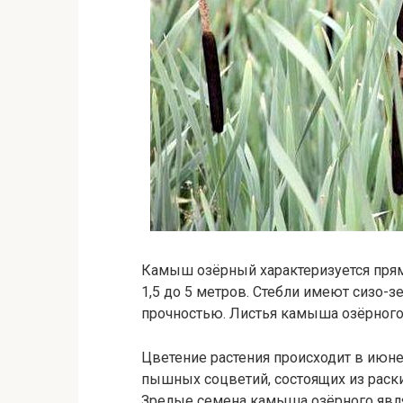
Камыш озёрный характеризуется пря
1,5 до 5 метров. Стебли имеют сизо-
прочностью. Листья камыша озёрного
Цветение растения происходит в июн
пышных соцветий, состоящих из раск
Зрелые семена камыша озёрного явл