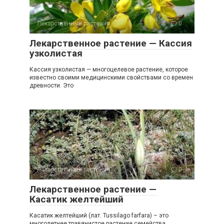
Лекарственные растения
0
Лекарственное растение — Кассия
узколистая
Кассия узколистая — многоцелевое растение, которое
известно своими медицинскими свойствами со времен
древности. Это
Лекарственные растения
0
Лекарственное растение —
Касатик желтейший
Касатик желтейший (лат. Tussilago farfara) – это
многолетнее травянистое растение семейства