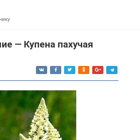
нику
ие — Купена пахучая
я