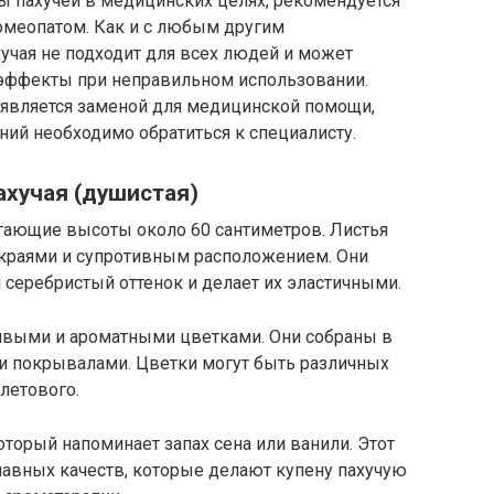
ы пахучей в медицинских целях, рекомендуется
гомеопатом. Как и с любым другим
учая не подходит для всех людей и может
ффекты при неправильном использовании.
е является заменой для медицинской помощи,
ний необходимо обратиться к специалисту.
ахучая (душистая)
игающие высоты около 60 сантиметров. Листья
 краями и супротивным расположением. Они
серебристый оттенок и делает их эластичными.
сивыми и ароматными цветками. Они собраны в
и покрывалами. Цветки могут быть различных
олетового.
оторый напоминает запах сена или ванили. Этот
лавных качеств, которые делают купену пахучую