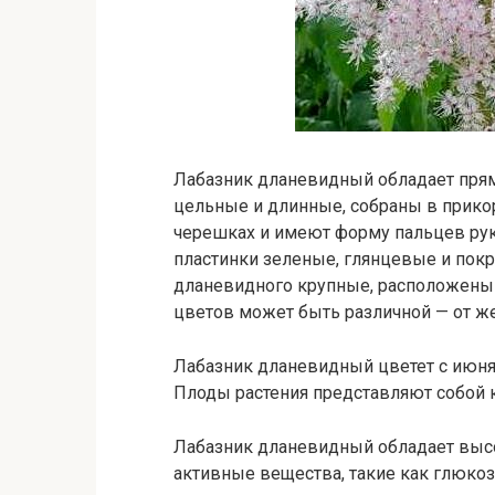
Лабазник дланевидный обладает прям
цельные и длинные, собраны в прико
черешках и имеют форму пальцев руки
пластинки зеленые, глянцевые и пок
дланевидного крупные, расположены н
цветов может быть различной — от же
Лабазник дланевидный цветет с июня
Плоды растения представляют собой 
Лабазник дланевидный обладает выс
активные вещества, такие как глюкоз