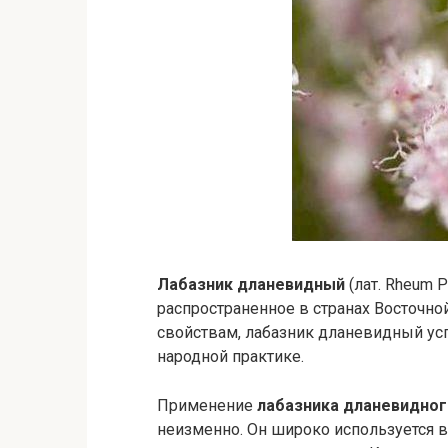
Лабазник дланевидный
(лат. Rheum 
распространенное в странах Восточн
свойствам, лабазник дланевидный ус
народной практике.
Применение
лабазника дланевидног
неизменно. Он широко используется 