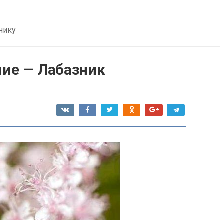
нику
ние — Лабазник
я