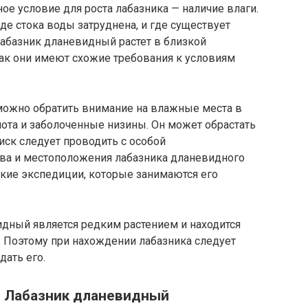
ое условие для роста лабазника — наличие влаги.
де стока воды затруднена, и где существует
лабазник дланевидный растет в близкой
 как они имеют схожие требования к условиям
можно обратить внимание на влажные места в
олота и заболоченные низины. Он может обрастать
иск следует проводить с особой
тва и местоположения лабазника дланевидного
кие экспедиции, которые занимаются его
идный является редким растением и находится
х. Поэтому при нахождении лабазника следует
ать его.
я Лабазник дланевидный