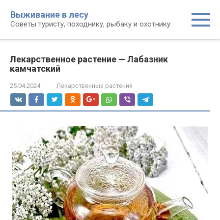
Перейти
Выживание в лесу
к
Советы туристу, походнику, рыбаку и охотнику
контенту
Лекарственное растение — Лабазник
камчатский
25.04.2024
Лекарственные растения