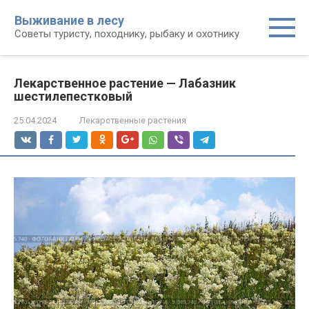
Перейти
Выживание в лесу
к
Советы туристу, походнику, рыбаку и охотнику
контенту
Лекарственное растение — Лабазник
шестилепестковый
25.04.2024
Лекарственные растения