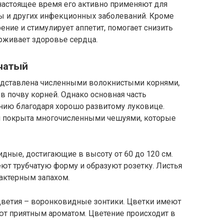
 настоящее время его активно применяют для
ины и других инфекционных заболеваний. Кроме
ение и стимулирует аппетит, помогает снизить
рживает здоровье сердца.
бчатый
редставлена численными волокнистыми корнями,
 почву корней. Однако основная часть
ению благодаря хорошо развитому луковице.
 покрыта многочисленными чешуями, которые
идные, достигающие в высоту от 60 до 120 см.
ют трубчатую форму и образуют розетку. Листья
рактерным запахом.
оцветия – воронковидные зонтики. Цветки имеют
ют приятным ароматом. Цветение происходит в