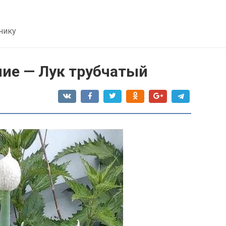
нику
ние — Лук трубчатый
я