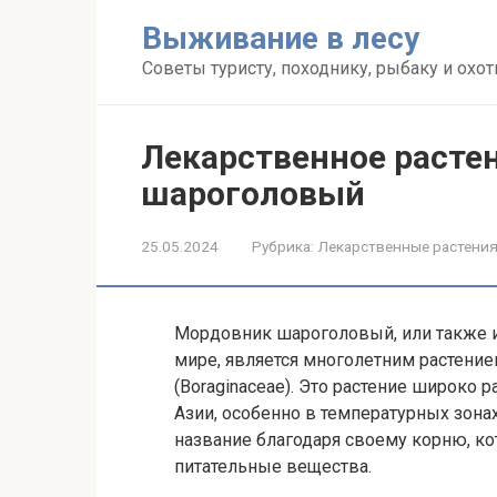
Перейти
Выживание в лесу
к
контенту
Советы туристу, походнику, рыбаку и охот
Лекарственное расте
шароголовый
25.05.2024
Рубрика:
Лекарственные растени
Мордовник шароголовый, или также и
мире, является многолетним растени
(Boraginaceae). Это растение широко 
Азии, особенно в температурных зон
название благодаря своему корню, к
питательные вещества.