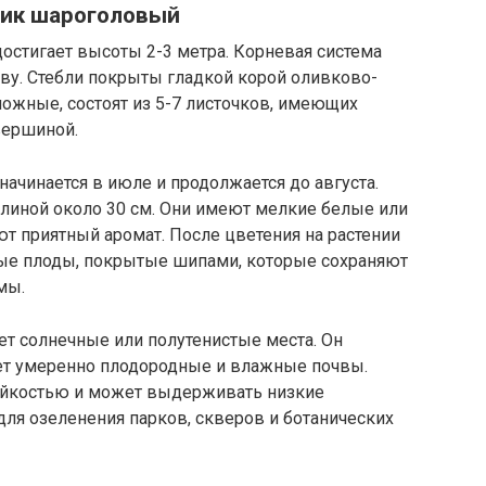
ник шароголовый
стигает высоты 2-3 метра. Корневая система
чву. Стебли покрыты гладкой корой оливково-
ложные, состоят из 5-7 листочков, имеющих
вершиной.
чинается в июле и продолжается до августа.
иной около 30 см. Они имеют мелкие белые или
т приятный аромат. После цветения на растении
е плоды, покрытые шипами, которые сохраняют
мы.
 солнечные или полутенистые места. Он
ает умеренно плодородные и влажные почвы.
ойкостью и может выдерживать низкие
для озеленения парков, скверов и ботанических