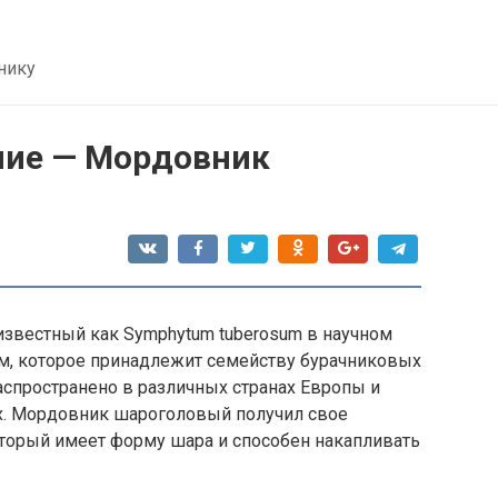
нику
ние — Мордовник
я
звестный как Symphytum tuberosum в научном
ем, которое принадлежит семейству бурачниковых
распространено в различных странах Европы и
ах. Мордовник шароголовый получил свое
оторый имеет форму шара и способен накапливать