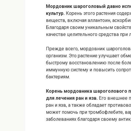
Мордовник шароголовый давно испо
культур.
Корень этого растения соде
веществ, включая аллантоин, аскорби
Благодаря своим уникальным свойст
качестве целительного средства при 
Прежде всего, мордовник шароголов
организм. Это растение улучшает обм
быстрому восстановлению после болез
иммунную систему и повысить сопро
бактериям.
Корень мордовника шароголового п
для лечения ран и язв.
Его внешнее 
ран и язв, а также обладает противо
может помочь при тромбофлебите, ва
заболеваниях благодаря своему анти