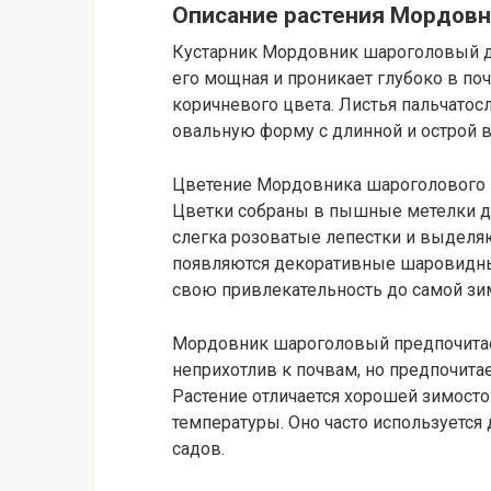
Описание растения Мордов
Кустарник Мордовник шароголовый до
его мощная и проникает глубоко в по
коричневого цвета. Листья пальчатос
овальную форму с длинной и острой 
Цветение Мордовника шароголового на
Цветки собраны в пышные метелки дл
слегка розоватые лепестки и выделяю
появляются декоративные шаровидны
свою привлекательность до самой зи
Мордовник шароголовый предпочитает
неприхотлив к почвам, но предпочит
Растение отличается хорошей зимост
температуры. Оно часто используется 
садов.