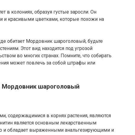
 в колониях, образуя густые заросли. Он
и и красивыми цветками, которые похожи на
 где обитает Мордовник шароголовый, будьте
тениям. Этот вид находится под угрозой
ством во многих странах. Помните, что собирать
ения может повлечь за собой штрафы или
я Мордовник шароголовый
, содержащимися в корнях растения, являются
онитин является основным лекарственным
о и обладает выраженными анальгезирующими и