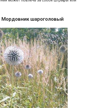
ения может повлечь за собой штрафы или
я Мордовник шароголовый