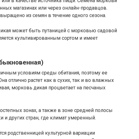
 или в качестве источника пищи. Семена моркови
нных магазинах или через онлайн-продавцов.
выращено из семян в течение одного сезона.
 дикая может быть путаницей с морковью садовой
 является культивированным сортом и имеет
обыкновенная)
личным условиям среды обитания, поэтому ее
на отлично растет как в сухих, так и во влажных
ивая, морковь дикая процветает на песчаных
есостепных зонах, а также в зоне средней полосы
и и других стран, где климат умеренный.
тся родственницей культурной вариации