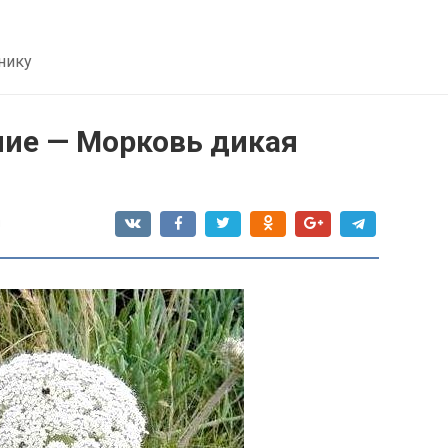
нику
ние — Морковь дикая
я