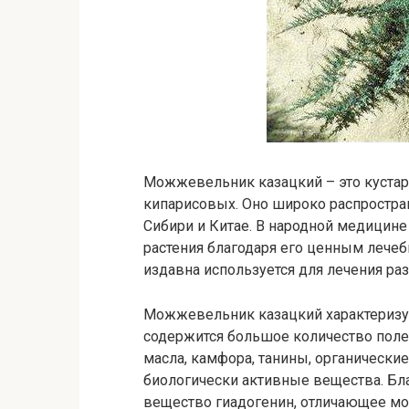
Можжевельник казацкий – это кустар
кипарисовых. Оно широко распростра
Сибири и Китае. В народной медицин
растения благодаря его ценным леч
издавна используется для лечения ра
Можжевельник казацкий характеризуе
содержится большое количество поле
масла, камфора, танины, органически
биологически активные вещества. Бла
вещество гиадогенин, отличающее мо