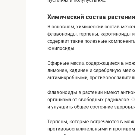
пустынях и полупустынях.
Химический состав растени
В основном, химический состав меже
флавоноиды, терпены, каротиноиды и 
содержит такие полезные компоненты
юнипосиды.
Эфирные масла, содержащиеся в мож
лимонен, кадинен и серебряную мелк
антимикробными, противовоспалител
Флавоноиды в растении имеют антиок
организма от свободных радикалов. 
и улучшить общее состояние здоровья
Терпены, которые встречаются в мо
противовоспалительными и противом