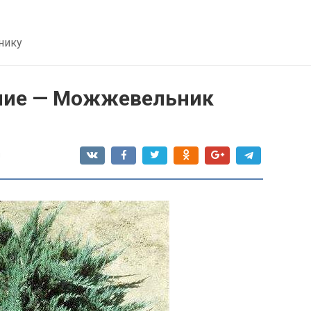
нику
ение — Можжевельник
я