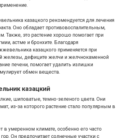
применение.
вельника казацкого рекомендуется для лечения
акта. Оно обладает противовоспалительным,
 Также, это растение хорошо помогает при
мии, астме и бронхите. Благодаря
жжевельника казацкого применяется при
ой железы, дефиците желчи и желчнокаменной
ание печени, помогает удалить излишки
имулирует обмен веществ.
ельник казацкий
кие, шиповатые, темно-зеленого цвета. Они
ат, из-за которого растение стало популярным в
 в умеренном климате, особенно его часто
гор. Он предпочитает солнечные участки с