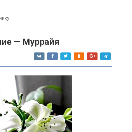
нику
ние — Муррайя
я