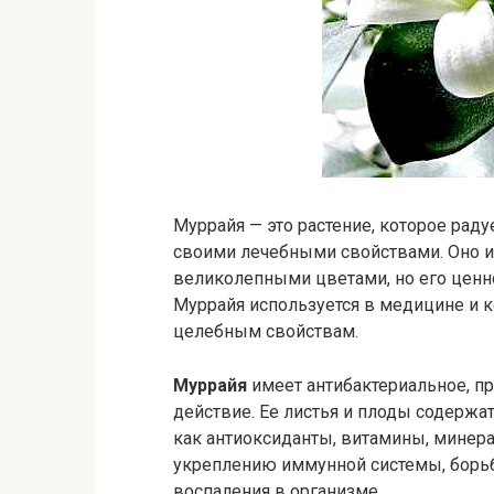
Муррайя — это растение, которое раду
своими лечебными свойствами. Оно 
великолепными цветами, но его ценно
Муррайя используется в медицине и 
целебным свойствам.
Муррайя
имеет антибактериальное, п
действие. Ее листья и плоды содержа
как антиоксиданты, витамины, минер
укреплению иммунной системы, борь
воспаления в организме.