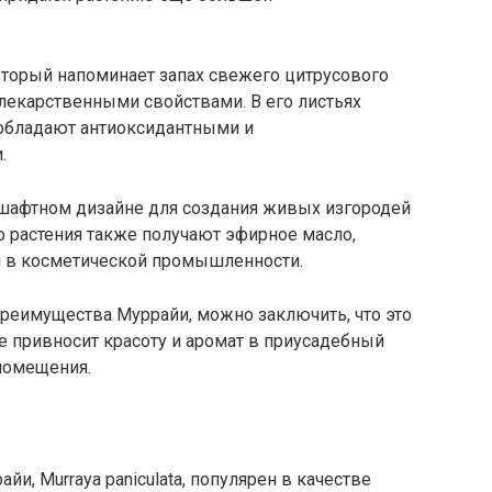
оторый напоминает запах свежего цитрусового
 лекарственными свойствами. В его листьях
обладают антиоксидантными и
.
шафтном дизайне для создания живых изгородей
 растения также получают эфирное масло,
и в косметической промышленности.
преимущества Муррайи, можно заключить, что это
ое привносит красоту и аромат в приусадебный
помещения.
и, Murraya paniculata, популярен в качестве