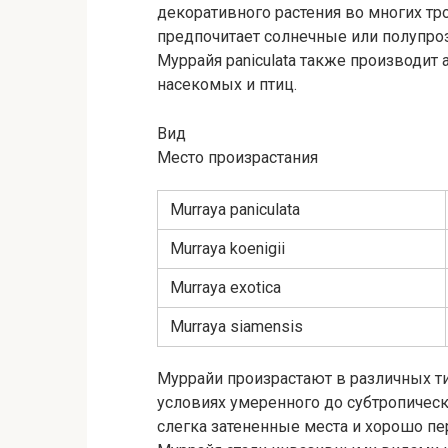
декоративного растения во многих тро
предпочитает солнечные или полупроз
Муррайя paniculata также производит
насекомых и птиц.
Вид
Место произрастания
Murraya paniculata
Murraya koenigii
Murraya exotica
Murraya siamensis
Муррайи произрастают в различных т
условиях умеренного до субтропичес
слегка затененные места и хорошо пе