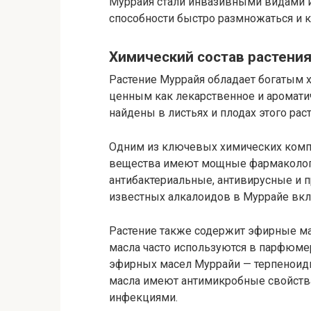
Муррайя стали инвазивными видами и
способности быстро размножаться и к
Химический состав растени
Растение Муррайя обладает богатым 
ценным как лекарственное и аромати
найдены в листьях и плодах этого раст
Одним из ключевых химических комп
вещества имеют мощные фармакологи
антибактериальные, антивирусные и 
известных алкалоидов в Муррайе вкл
Растение также содержит эфирные ма
масла часто используются в парфюме
эфирных масел Муррайи — терпеноиды
масла имеют антимикробные свойства
инфекциями.