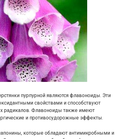
рстянки пурпурной являются флавоноиды. Эти
оксидантными свойствами и способствуют
ых радикалов. Флавоноиды также имеют
ергические и противосудорожные эффекты.
сапонины, которые обладают антимикробными и