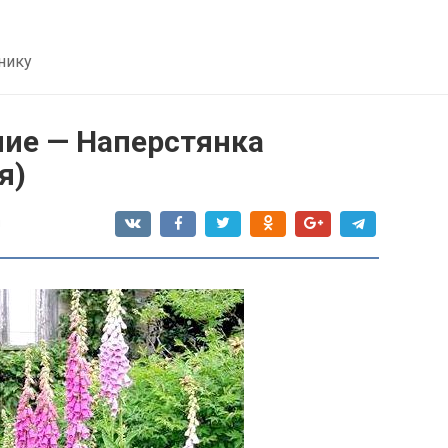
нику
ние — Наперстянка
я)
я