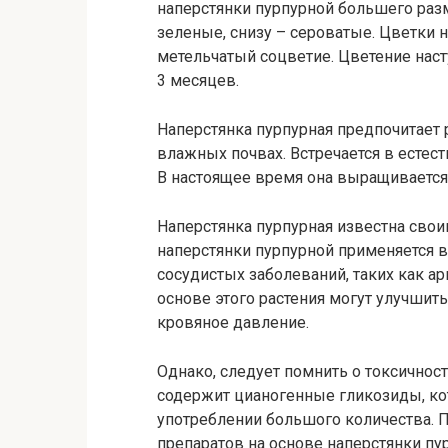
наперстянки пурпурной большего разм
зеленые, снизу – сероватые. Цветки 
метельчатый соцветие. Цветение насту
3 месяцев.
Наперстянка пурпурная предпочитает р
влажных почвах. Встречается в естес
В настоящее время она выращивается 
Наперстянка пурпурная известна сво
наперстянки пурпурной применяется 
сосудистых заболеваний, таких как ар
основе этого растения могут улучшит
кровяное давление.
Однако, следует помнить о токсичност
содержит цианогенные гликозиды, ко
употреблении большого количества. 
препаратов на основе наперстянки пу