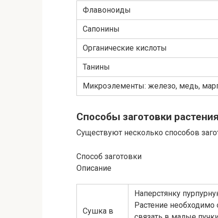
Флавоноиды
Сапонины
Органические кислоты
Танины
Микроэлементы: железо, медь, мар
Способы заготовки растения
Существуют несколько способов заго
Способ заготовки
Описание
Наперстянку пурпурну
Растение необходимо о
Сушка в
связать в малые пучк