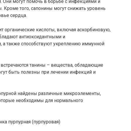
 Они могут помочь в борьбе с инфекциями и
 Кроме того, сапонины могут снижать уровень
овье сердца.
ит органические кислоты, включая аскорбиновую,
обладают антиоксидантными и
, а также способствуют укреплению иммунной
е встречаются танины – вещества, обладающие
огут быть полезны при лечении инфекций и
пурпурной найдены различные микроэлементы,
 которые необходимы для нормального
нка пурпурная (пурпуровая)