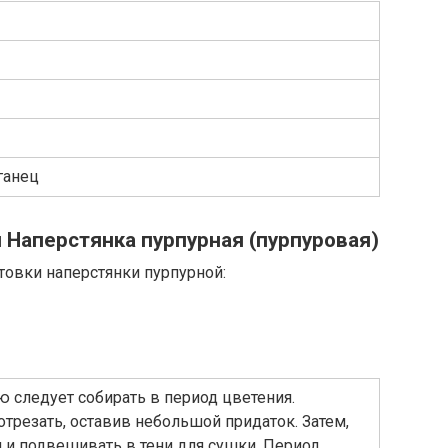
ганец
 Наперстянка пурпурная (пурпуровая)
товки наперстянки пурпурной:
ю следует собирать в период цветения.
трезать, оставив небольшой придаток. Затем,
и и подвешивать в тени для сушки. Период