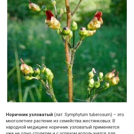
Норичник узловатый
(лат. Symphytum tuberosum) – это
многолетнее растение из семейства жестянковых. В
народной медицине норичник узловатый применяется
уже не одно столетие и с успехом используется для