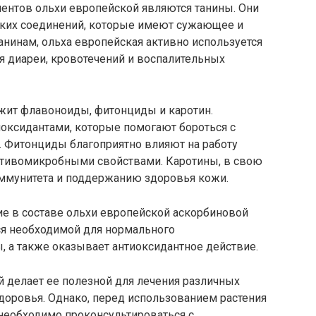
ентов ольхи европейской являются танины. Они
ских соединений, которые имеют сужающее и
анинам, ольха европейская активно используется
я диареи, кровотечений и воспалительных
ржит флавоноиды, фитонциды и каротин.
ксидантами, которые помогают бороться с
 Фитонциды благоприятно влияют на работу
отивомикробными свойствами. Каротины, в свою
ммунитета и поддержанию здоровья кожи.
е в составе ольхи европейской аскорбиновой
тся необходимой для нормального
 а также оказывает антиоксидантное действие.
 делает ее полезной для лечения различных
доровья. Однако, перед использованием растения
 необходимо проконсультироваться с