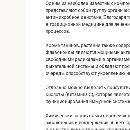
Одним из наиболее известных компон
представляют собой группу органиче
антимикробное действие. Благодаря т
в традиционной медицине для лечени
процессов.
Кроме танинов, растение также соде
Флавоноиды являются мощными антио
свободными радикалами в организме.
дыхательной системы и обладают пр
очередь, способствуют укреплению и
Отдельно можно выделить присутстви
кислоты (витамина С), которая являе
функционирования иммунной системы,
Химический состав ольхи европейской
заболеваний и поддержания общего з
в качестве лекарственного средства,