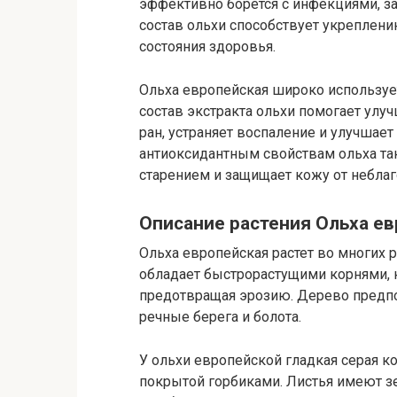
эффективно борется с инфекциями, з
состав ольхи способствует укреплен
состояния здоровья.
Ольха европейская широко используе
состав экстракта ольхи помогает улу
ран, устраняет воспаление и улучшае
антиоксидантным свойствам ольха т
старением и защищает кожу от небла
Описание растения Ольха е
Ольха европейская растет во многих 
обладает быстрорастущими корнями, 
предотвращая эрозию. Дерево предпо
речные берега и болота.
У ольхи европейской гладкая серая ко
покрытой горбиками. Листья имеют з