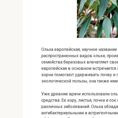
Ольха европейская, научное название 
распространенных видов ольхи, произ
семейства березовых впечатляет сво
европейская в основном встречается в
корни помогают удерживать почву и 
экологической пользы, она также им
Уже древние врачи использовали оль
средства. Ее кору, листья, почки и с
различных заболеваний. Ольха облад
антибактериальными и астригентными