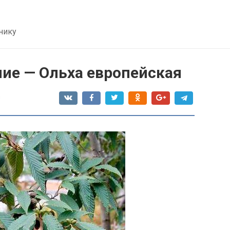
нику
ние — Ольха европейская
я