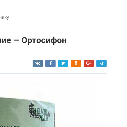
нику
ние — Ортосифон
я