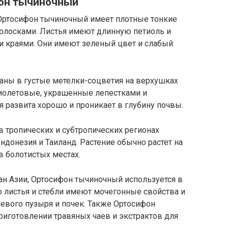
фон тычиночный
. Ортосифон тычиночный имеет плотные тонкие
волосками. Листья имеют длинную петиоль и
 краями. Они имеют зеленый цвет и слабый
аны в густые метелки-соцветия на верхушках
фиолетовые, украшенные лепестками и
я развита хорошо и проникает в глубину почвы.
 тропических и субтропических регионах
Индонезия и Таиланд. Растение обычно растет на
в болотистых местах.
ан Азии, Ортосифон тычиночный используется в
го листья и стебли имеют мочегонные свойства и
евого пузыря и почек. Также Ортосифон
риготовлении травяных чаев и экстрактов для