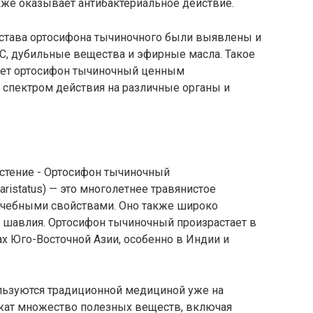
кже оказывает антибактериальное действие.
остава ортосифона тычиночного были выявлены и
С, дубильные вещества и эфирные масла. Такое
ает ортосифон тычиночный ценным
спектром действия на различные органы и
 aristatus) — это многолетнее травянистое
лечебными свойствами. Оно также широко
я шавлия. Ортосифон тычиночный произрастает в
ах Юго-Восточной Азии, особенно в Индии и
льзуются традиционной медициной уже на
жат множество полезных веществ, включая