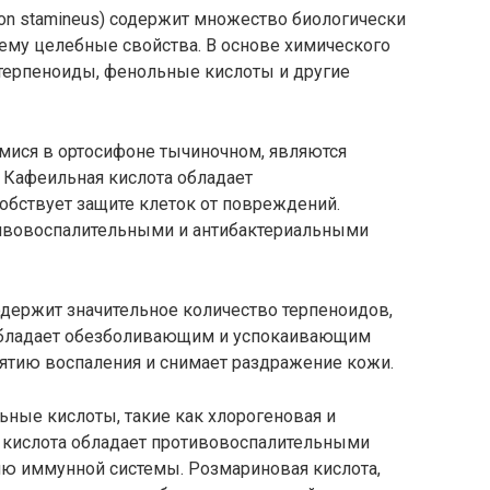
hon stamineus) содержит множество биологически
ему целебные свойства. В основе химического
 терпеноиды, фенольные кислоты и другие
ися в ортосифоне тычиночном, являются
 Кафеильная кислота обладает
обствует защите клеток от повреждений.
тивовоспалительными и антибактериальными
одержит значительное количество терпеноидов,
 обладает обезболивающим и успокаивающим
нятию воспаления и снимает раздражение кожи.
ьные кислоты, такие как хлорогеновая и
 кислота обладает противовоспалительными
ию иммунной системы. Розмариновая кислота,