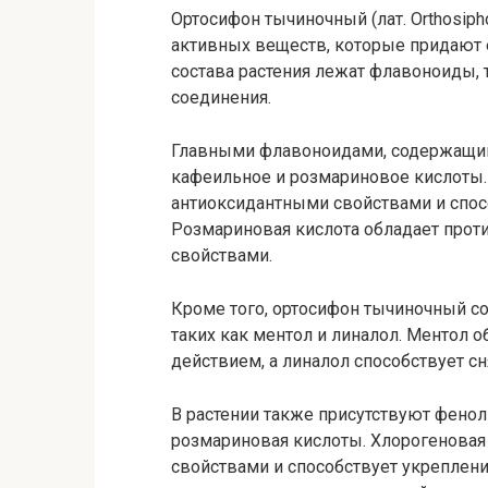
Ортосифон тычиночный (лат. Orthosip
активных веществ, которые придают 
состава растения лежат флавоноиды,
соединения.
Главными флавоноидами, содержащим
кафеильное и розмариновое кислоты.
антиоксидантными свойствами и спос
Розмариновая кислота обладает про
свойствами.
Кроме того, ортосифон тычиночный с
таких как ментол и линалол. Ментол
действием, а линалол способствует с
В растении также присутствуют фенол
розмариновая кислоты. Хлорогеновая
свойствами и способствует укреплен