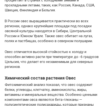
процветает в странах с холодными зимами и
прохладными летами, таких, как Россия, Канада, США,
Швеция, Финляндия и Бельгия.
В России овес выращивается практически во всех
регионах, однако крупнейшие площади под посадки
овсяной культуры находятся в Сибири, Центральной
России и Южном Урале. Также овес обитает на лугах,
полях и пастбищах, особенно в северном полушарии.
Овес отличается высокой стойкостью к холоду и
способен активно расти при температуре до -6 градусов
Цельсия, что делает его незаменимым для северных
регионов.
Химический состав растения Овес
Фитохимический анализ показал, что овес содержит
белки, углеводы, клетчатку, аминокислоты, жиры,
витамины и минеральные вещества. Особенно ценными
компонентами овса являются бета-глюканы —
полусинтетические полисахариды, которые признаны