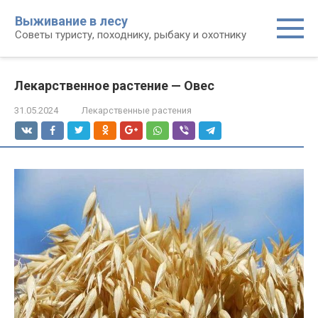
Перейти
Выживание в лесу
к
Советы туристу, походнику, рыбаку и охотнику
контенту
Лекарственное растение — Овес
31.05.2024
Лекарственные растения