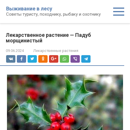
Перейти
Выживание в лесу
к
Советы туристу, походнику, рыбаку и охотнику
контенту
Лекарственное растение — Падуб
морщинистый
09.06.2024
Лекарственные растения