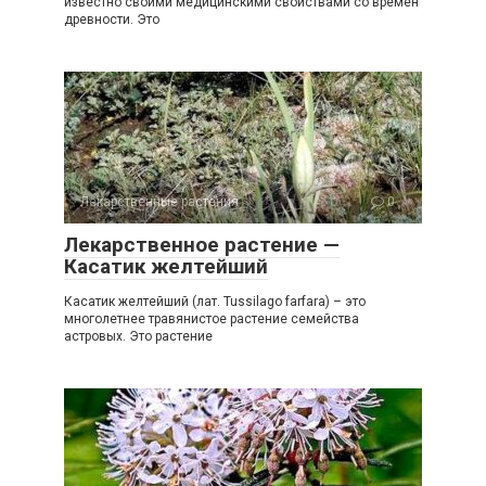
известно своими медицинскими свойствами со времен
древности. Это
Лекарственные растения
0
Лекарственное растение —
Касатик желтейший
Касатик желтейший (лат. Tussilago farfara) – это
многолетнее травянистое растение семейства
астровых. Это растение