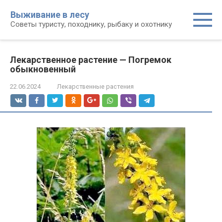
Перейти
Выживание в лесу
к
Советы туристу, походнику, рыбаку и охотнику
контенту
Лекарственное растение — Погремок
обыкновенный
22.06.2024
Лекарственные растения