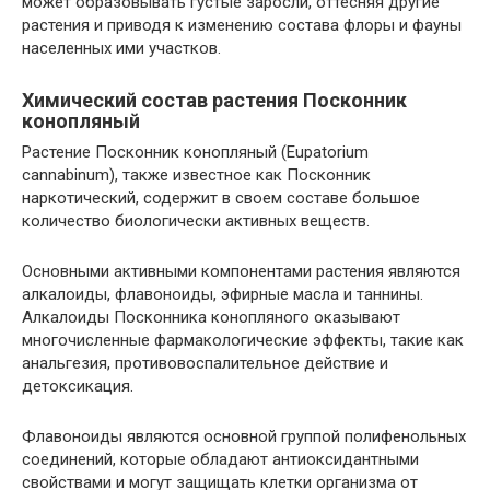
может образовывать густые заросли, оттесняя другие
растения и приводя к изменению состава флоры и фауны
населенных ими участков.
Химический состав растения Посконник
конопляный
Растение Посконник конопляный (Eupatorium
cannabinum), также известное как Посконник
наркотический, содержит в своем составе большое
количество биологически активных веществ.
Основными активными компонентами растения являются
алкалоиды, флавоноиды, эфирные масла и таннины.
Алкалоиды Посконника конопляного оказывают
многочисленные фармакологические эффекты, такие как
анальгезия, противовоспалительное действие и
детоксикация.
Флавоноиды являются основной группой полифенольных
соединений, которые обладают антиоксидантными
свойствами и могут защищать клетки организма от