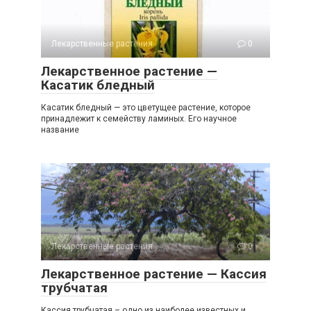
Лекарственные растения
0
Лекарственное растение —
Касатик бледный
Касатик бледный — это цветущее растение, которое
принадлежит к семейству ламиных. Его научное
название
Лекарственные растения
0
Лекарственное растение — Кассия
трубчатая
Кассия трубчатая – одно из наиболее известных и