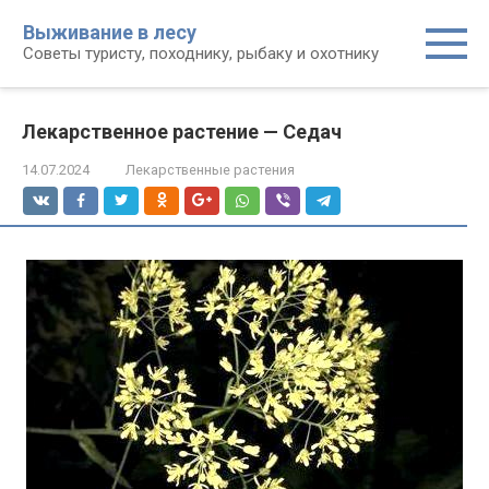
Перейти
Выживание в лесу
к
Советы туристу, походнику, рыбаку и охотнику
контенту
Лекарственное растение — Седач
14.07.2024
Лекарственные растения