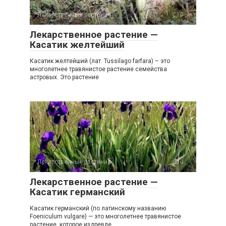
Лекарственные растения
0
Лекарственное растение —
Касатик желтейший
Касатик желтейший (лат. Tussilago farfara) – это
многолетнее травянистое растение семейства
астровых. Это растение
Лекарственные растения
0
Лекарственное растение —
Касатик германский
Касатик германский (по латинскому названию
Foeniculum vulgare) — это многолетнее травянистое
растение, которое издревле