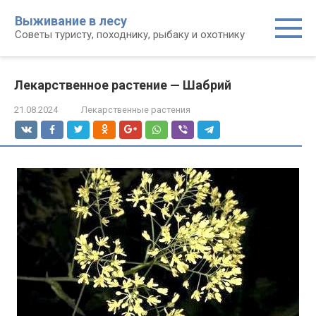
Перейти
Выживание в лесу
к
Советы туристу, походнику, рыбаку и охотнику
контенту
Лекарственное растение — Шабрий
21.08.2024
Лекарственные растения