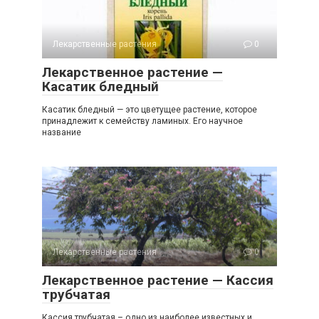
Лекарственные растения
0
Лекарственное растение —
Касатик бледный
Касатик бледный — это цветущее растение, которое
принадлежит к семейству ламиных. Его научное
название
Лекарственные растения
0
Лекарственное растение — Кассия
трубчатая
Кассия трубчатая – одно из наиболее известных и