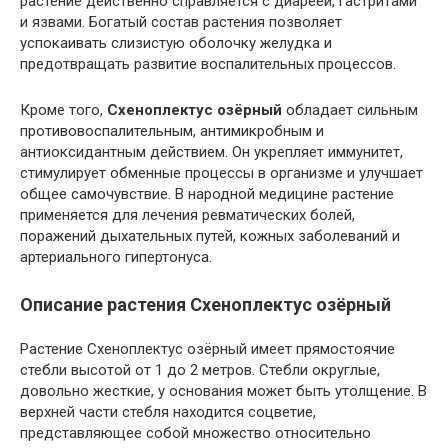
растение действенно справляется с диареей, гастритами
и язвами. Богатый состав растения позволяет
успокаивать слизистую оболочку желудка и
предотвращать развитие воспалительных процессов.
Кроме того,
Схеноплектус озёрный
обладает сильным
противовоспалительным, антимикробным и
антиоксидантным действием. Он укрепляет иммунитет,
стимулирует обменные процессы в организме и улучшает
общее самочувствие. В народной медицине растение
применяется для лечения ревматических болей,
поражений дыхательных путей, кожных заболеваний и
артериального гипертонуса.
Описание растения Схеноплектус озёрный
Растение Схеноплектус озёрный имеет прямостоячие
стебли высотой от 1 до 2 метров. Стебли округлые,
довольно жесткие, у основания может быть утолщение. В
верхней части стебля находится соцветие,
представляющее собой множество относительно