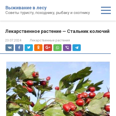
Перейти
Выживание в лесу
к
Советы туристу, походнику, рыбаку и охотнику
контенту
Лекарственное растение — Стальник колючий
23.07.2024
Лекарственные растения