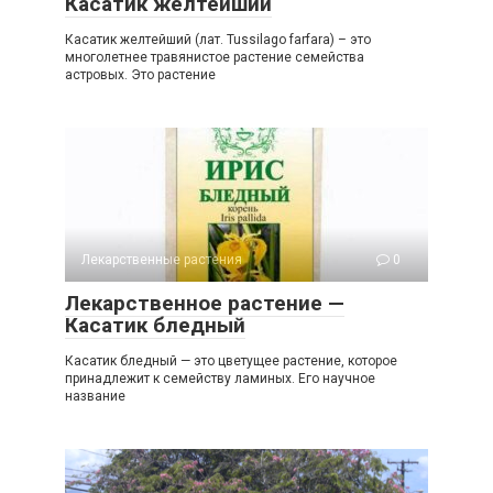
Касатик желтейший
Касатик желтейший (лат. Tussilago farfara) – это
многолетнее травянистое растение семейства
астровых. Это растение
Лекарственные растения
0
Лекарственное растение —
Касатик бледный
Касатик бледный — это цветущее растение, которое
принадлежит к семейству ламиных. Его научное
название