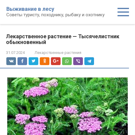
Перейти
Выживание в лесу
к
Советы туристу, походнику, рыбаку и охотнику
контенту
Лекарственное растение — Тысячелистник
обыкновенный
31.07.2024
Лекарственные растения