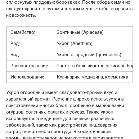
сплюснутых плодовых бороздках. После сбора семян их
следует хранить в сухом и темном месте, чтобы сохранить
их всхожесть.
Семейство:
Зонтичные (Apiaceae)
Род:
Укроп (Anethum)
Вид:
Укроп огородный (graveolens)
Распространение:
Растет в большинстве регионов Евро
Использование:
Кулинария, медицина, косметика
Укроп огородный имеет сладковато-пряный вкус и
характерный аромат. Растение широко используется в
приготовлении многих блюд, особенно в мариновании
огурцов, солениях, салатах и соусах. Также укроп
используется в медицине для лечения различных
заболеваний, таких как расстройства пищеварения,
артрит, гипертония и простуда. В косметической
промышленности укроп используется в производстве