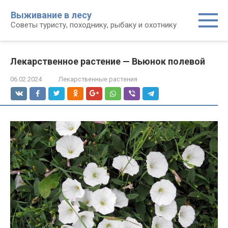
Перейти
Выживание в лесу
к
Советы туристу, походнику, рыбаку и охотнику
контенту
Лекарственное растение — Вьюнок полевой
06.02.2024
Лекарственные растения