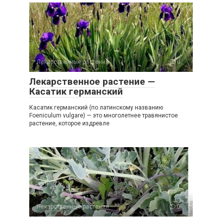
Лекарственные растения
0
Лекарственное растение —
Касатик германский
Касатик германский (по латинскому названию
Foeniculum vulgare) — это многолетнее травянистое
растение, которое издревле
Лекарственные растения
0