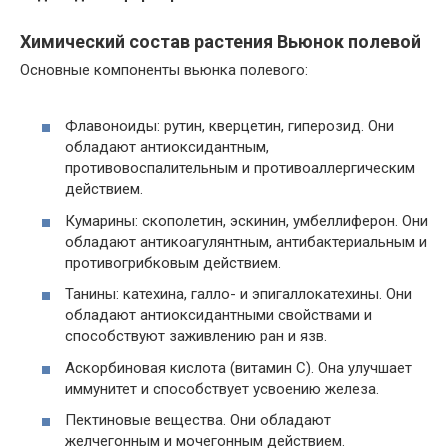
Химический состав растения Вьюнок полевой
Основные компоненты вьюнка полевого:
Флавоноиды: рутин, кверцетин, гиперозид. Они
обладают антиоксидантным,
противовоспалительным и противоаллергическим
действием.
Кумарины: скополетин, эскинин, умбеллиферон. Они
обладают антикоагулянтным, антибактериальным и
противогрибковым действием.
Танины: катехина, галло- и эпигаллокатехины. Они
обладают антиоксидантными свойствами и
способствуют заживлению ран и язв.
Аскорбиновая кислота (витамин C). Она улучшает
иммунитет и способствует усвоению железа.
Пектиновые вещества. Они обладают
желчегонным и мочегонным действием.