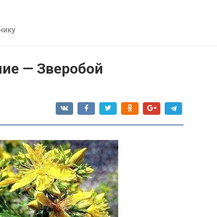
нику
ние — Зверобой
я