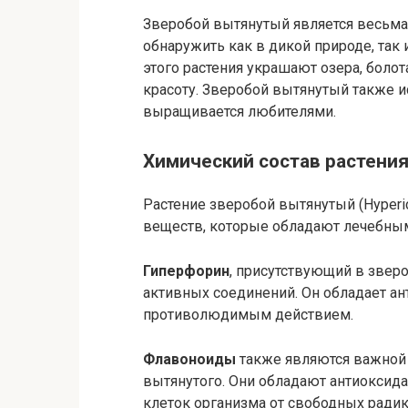
Зверобой вытянутый является весьма
обнаружить как в дикой природе, так 
этого растения украшают озера, боло
красоту. Зверобой вытянутый также 
выращивается любителями.
Химический состав растени
Растение зверобой вытянутый (Hyper
веществ, которые обладают лечебны
Гиперфорин
, присутствующий в звер
активных соединений. Он обладает а
противолюдимым действием.
Флавоноиды
также являются важной 
вытянутого. Они обладают антиоксид
клеток организма от свободных радик