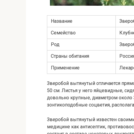
Название
Зверо
Семейство
Клубн
Род
Звероб
Страны обитания
Россия
Применение
Лекар
Зверобой вытянутый отличается прям
50 см. Листья у него яйцевидные, сид
довольно крупные, диаметром около 
зонтикоподобные соцветия, располаг
Зверобой вытянутый известен своими
медицине как антисептик, противовос
состоит в составе некоторых лекарст