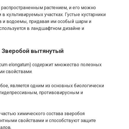
 распространенным растением, и его можно
и в культивируемых участках. Густые кустарники
та и водоемы, придавая им особый шарм и
используется в ландшафтном дизайне и
я Зверобой вытянутый
icum elongatum) содержит множество полезных
ми свойствами.
обое, является одним из основных биологически
нтидепрессивным, противовирусным и
частью химического состава зверобоя
антными свойствами и способствуют защите
алов.