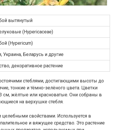
бой вытянутый
елуковые (Hypericaceae)
ой (Hypericum)
, Украина, Беларусь и другие
ство, декоративное растение
остоячими стеблями, достигающими высоты до
ячие, тонкие и тёмно-зелёного цвета. Цветки
3 см, жёлтые или красноватые. Они собраны в
ающиеся на верхушке стебля.
 целебными свойствами. Используется в
палительное и вяжущее средство. Это растение
венных препаратов, используемых при