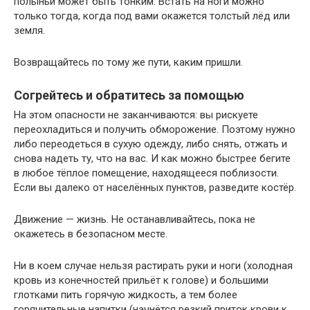
полыньи может быть тонким. Встать на ноги можно
только тогда, когда под вами окажется толстый лёд или
земля.
Возвращайтесь по тому же пути, каким пришли.
Согрейтесь и обратитесь за помощью
На этом опасности не заканчиваются: вы рискуете
переохладиться и получить обморожение. Поэтому нужно
либо переодеться в сухую одежду, либо снять, отжать и
снова надеть ту, что на вас. И как можно быстрее бегите
в любое тёплое помещение, находящееся поблизости.
Если вы далеко от населённых пунктов, разведите костёр.
Движение — жизнь. Не останавливайтесь, пока не
окажетесь в безопасном месте.
Ни в коем случае нельзя растирать руки и ноги (холодная
кровь из конечностей прильёт к голове) и большими
глотками пить горячую жидкость, а тем более
горячительные напитки (начнётся резкий приток крови к