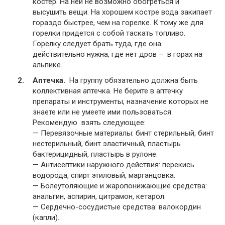
костер. На ней не возможно обогреться и
высушить вещи. На хорошем костре вода закипает
гораздо быстрее, чем на горелке. К тому же для
горелки придется с собой таскать топливо.
Горелку следует брать туда, где она
действительно нужна, где нет дров – в горах на
альпике.
Аптечка.
На группу обязательно должна быть
коллективная аптечка. Не берите в аптечку
препараты и инструменты, назначение которых не
знаете или не умеете ими пользоваться.
Рекомендую взять следующее:
— Перевязочные материалы: бинт стерильный, бинт
нестерильный, бинт эластичный, пластырь
бактерицидный, пластырь в рулоне.
— Антисептики наружного действия: перекись
водорода, спирт этиловый, марганцовка.
— Болеутоляющие и жаропонижающие средства:
анальгин, аспирин, цитрамон, кетарол.
— Сердечно-сосудистые средства: валокордин
(капли).