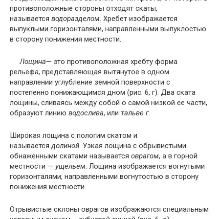
противоположные стороны отходят скаты,
называется
водоразделом
. Хребет изображается
выпуклыми горизонталями, направленными выпуклостью
в сторону понижения местности.
Лощина
— это противоположная хребту форма
рельефа, представляющая вытянутое в одном
направлении углубление земной поверхности с
постепенно понижающимся дном (рис. 6, г). Два ската
лощины, сливаясь между собой о самой низкой ее части,
образуют линию
водослива
, или
тальве г.
Широкая лощина с пологим скатом и
называется
долиной
. Узкая лощина с обрывистыми
обнаженными скатами называется
оврагом
, а в горной
местности —
у
щельем
. Лощина изображается вогнутыми
горизонталями, направленными вогнутостью в сторону
понижения местности.
Отрывистые склоны оврагов изображаются специальным