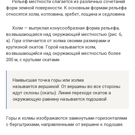
Рельеф местности слагается из различных сочетаний
форм земной поверхности. К основным формам рельефа
относятся холм, котловина, хребет, лощина и седловина.
Холм
— выпуклая конусообразная форма рельефа,
возвышающаяся над окружающей местностью (рис. 6,
а).
Гора
отличается от холма своими размерами и
крутизной окатов. Горой называется холм,
возвышающийся над окружающей местностью более
200 м, с крутыми скатами.
Наивысшая точка горы или холма
называется
вершиной.
От вершины во все стороны
идут склоны (скаты). Линия переходе скатов а
окружающую равнину называется
п
одошвой
.
Горы и холмы изображаются замкнутыми горизонталями
с бергштрихами, направленными от вершине к подошве.