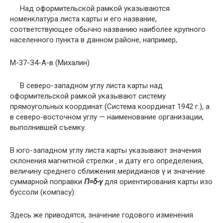
Над оформительской рамкой указываются
номенклатура листа карты и его название,
соответствующее обычно названию наиболее крупного
населенного пункта в данном районе, например,
M-37-З4-A-в (Михалин)
В северо-западном углу листа карты над
оформительской рамкой указывают систему
прямоугольных координат (Система координат 1942 г.), а
в северо-восточном углу — наименование организации,
выполнившей съемку.
В юго-западном углу листа карты указывают значения
склонения магнитной стрелки ‚ и дату его определения,
величину среднего сближения меридианов γ и значение
суммарной поправки
П
=δ-γ
для ориентирования карты изо
буссоли (компасу).
Здесь же приводятся, значение годового изменения