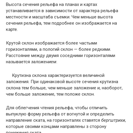
Высота сечения рельефа на планах и картах
устанавливается в зависимости от характера рельефа
местности и масштаба съемки. Чем меньше высота
сечения рельефа, тем подробнее он изображается на
карте.
Крутой склон изображается более частыми
горизонталями, а пологий склон — более редкими.
Расстояние между двумя соседними горизонталями
называется
з
аложением
.
Крутизна склона характеризуется величиной
заложения. При одинаковой высоте сечения крутизна
склона тем больше, чем меньше заложение и, наоборот,
чем больше заложение, тем положе склон.
Для облегчения чтения рельефа, чтобы отличить
выпуклую форму рельефа от вогнутой и определить
направление ската, на горизонталях ставятся
бергштрихи
,
которые своими концами направлены з сторону
понижения ската.