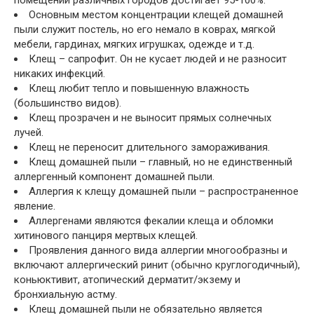
помещений различных городов достигает 95-100%.
Основным местом концентрации клещей домашней
пыли служит постель, но его немало в коврах, мягкой
мебели, гардинах, мягких игрушках, одежде и т.д.
Клещ – сапрофит. Он не кусает людей и не разносит
никаких инфекций.
Клещ любит тепло и повышенную влажность
(большинство видов).
Клещ прозрачен и не выносит прямых солнечных
лучей.
Клещ не переносит длительного замораживания.
Клещ домашней пыли – главный, но не единственный
аллергенный компонент домашней пыли.
Аллергия к клещу домашней пыли – распространенное
явление.
Аллергенами являются фекалии клеща и обломки
хитинового панциря мертвых клещей.
Проявления данного вида аллергии многообразны и
включают аллергический ринит (обычно круглогодичный),
коньюктивит, атопический дерматит/экзему и
бронхиальную астму.
Клещ домашней пыли не обязательно является