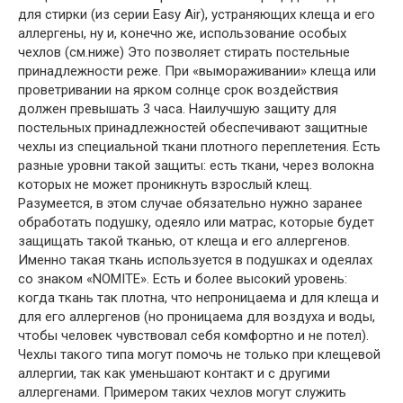
для стирки (из серии Easy Air), устраняющих клеща и его
аллергены, ну и, конечно же, использование особых
чехлов (см.ниже) Это позволяет стирать постельные
принадлежности реже. При «вымораживании» клеща или
проветривании на ярком солнце срок воздействия
должен превышать 3 часа. Наилучшую защиту для
постельных принадлежностей обеспечивают защитные
чехлы из специальной ткани плотного переплетения. Есть
разные уровни такой защиты: есть ткани, через волокна
которых не может проникнуть взрослый клещ.
Разумеется, в этом случае обязательно нужно заранее
обработать подушку, одеяло или матрас, которые будет
защищать такой тканью, от клеща и его аллергенов.
Именно такая ткань используется в подушках и одеялах
со знаком «NOMITE». Есть и более высокий уровень:
когда ткань так плотна, что непроницаема и для клеща и
для его аллергенов (но проницаема для воздуха и воды,
чтобы человек чувствовал себя комфортно и не потел).
Чехлы такого типа могут помочь не только при клещевой
аллергии, так как уменьшают контакт и с другими
аллергенами. Примером таких чехлов могут служить