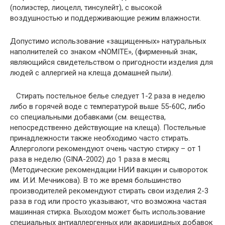
(полиэстер, лиоцелл, тинсулейт), с высокой
воздушностью и поддерживающие режим влажности.
Допустимо использование «защищенных» натуральных
наполнителей со знаком «NOMITE», (фирменный знак,
являющийся свидетельством о пригодности изделия для
людей с аллергией на клеща домашней пыли).
Стирать постельное белье следует 1-2 раза в неделю
либо в горячей воде с температурой выше 55-60С, либо
со специальными добавками (см. вещества,
непосредственно действующие на клеща). Постельные
принадлежности также необходимо часто стирать.
Аллергологи рекомендуют очень частую стирку – от 1
раза в неделю (GINA-2002) до 1 раза в месяц
(Методические рекомендации НИИ вакцин и сывороток
им. И.И. Мечникова). В то же время большинство
производителей рекомендуют стирать свои изделия 2-3
раза в год или просто указывают, что возможна частая
машинная стирка. Выходом может быть использование
специальных антиаллергенных или акарицидных добавок