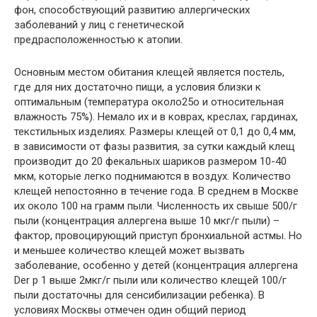
фон, способствующий развитию аллергических
заболеваний у лиц с генетической
предрасположенностью к атопии.
Основным местом обитания клещей является постель,
где для них достаточно пищи, а условия близки к
оптимальным (температура около25о и относительная
влажность 75%). Немало их и в коврах, креслах, гардинах,
текстильных изделиях. Размеры клещей от 0,1 до 0,4 мм,
в зависимости от фазы развития, за сутки каждый клещ
производит до 20 фекальных шариков размером 10-40
мкм, которые легко поднимаются в воздух. Количество
клещей непостоянно в течение года. В среднем в Москве
их около 100 на грамм пыли. Численность их свыше 500/г
пыли (концентрация аллергена выше 10 мкг/г пыли) –
фактор, провоцирующий приступ бронхиальной астмы. Но
и меньшее количество клещей может вызвать
заболевание, особенно у детей (концентрация аллергена
Der p 1 выше 2мкг/г пыли или количество клещей 100/г
пыли достаточны для сенсибилизации ребенка). В
условиях Москвы отмечен один общий период