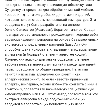
попадания пыли на кожу и слизистую оболочку глаз.
Существуют средства для обработки мягкой мебели,
ковров и т.д., а также добавки для стирки изделий,
которые нельзя стирать при высокой температуре. Эти
средства могут быть разработаны на основе
бензилбензоатов (Acarosan), боратов, танинов. Среди
препаратов растительного происхождения хорошо себя
зарекомендовали препараты на основе безаллергенных
экстрактов определенных растений (Easy Air), Они
способны денатурировать клещевые и эпидермальные
аллергены (в большей степени – аллерген кошки).
Химических акарицидов они не содержат. Лечение
заболеваний, вызванных аллергией к клещу домашней
пыли, проводится по общим принципам. Т.е. астма
лечится как астма, аллергический ринит – как
аллергический ринит. Но если известен причинный
аллерген, во-первых, можно избежать контакта с ним, а
во-вторых, провести так называемую специфическую
иммунотерапию, или СИТ. Этот метод состоит в том, что
экстракт аллергена в виде подкожных инъекций
вводится в возрастающих концентрациях через