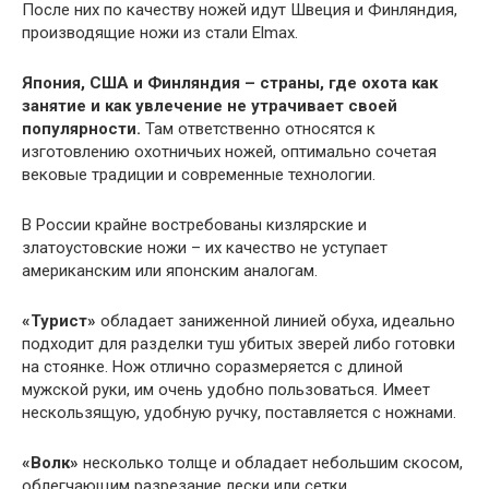
После них по качеству ножей идут Швеция и Финляндия,
производящие ножи из стали Elmax.
Япония, США и Финляндия – страны, где охота как
занятие и как увлечение не утрачивает своей
популярности.
Там ответственно относятся к
изготовлению охотничьих ножей, оптимально сочетая
вековые традиции и современные технологии.
В России крайне востребованы кизлярские и
златоустовские ножи – их качество не уступает
американским или японским аналогам.
«Турист»
обладает заниженной линией обуха, идеально
подходит для разделки туш убитых зверей либо готовки
на стоянке. Нож отлично соразмеряется с длиной
мужской руки, им очень удобно пользоваться. Имеет
нескользящую, удобную ручку, поставляется с ножнами.
«Волк»
несколько толще и обладает небольшим скосом,
облегчающим разрезание лески или сетки.