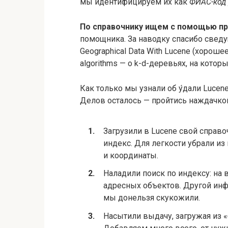
мы идентифицируем их как
ФИАС-код 
По справочнику ищем с помощью пр
помощника. За наводку спасибо сведу
Geographical Data With Lucene (хорошее
algorithms — о k-d-деревьях, на котор
Как только мы узнали об у́дали Lucen
Делов осталось — пройтись наждачко
Загрузили в Lucene свой справ
индекс. Для легкости убрали из
и координаты.
Наладили поиск по индексу: на 
адресных объектов. Другой инф
мы донельзя скукожили.
Насытили выдачу, загружая из 