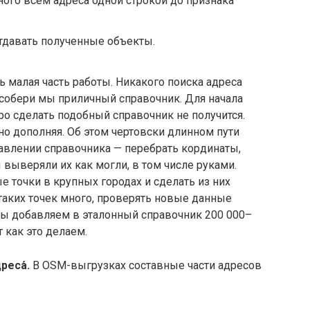
ного всем адреса одной строкой до признака
отдавать полученные объекты.
ь малая часть работы. Никакого поиска адреса
 собери мы приличный справочник. Для начала
ро сделать подобный справочник не получится.
но дополняя. Об этом чертовски длинном пути
тавлении справочника — перебрать кординаты,
 выверяли их как могли, в том числе руками.
е точки в крупных городах и сделать из них
 таких точек много, проверять новые данные
 мы добавляем в эталонный справочник 200 000–
т как это делаем.
еса́.
В OSM-выгрузках составные части адресов