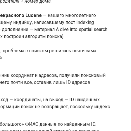
родителя + номер дома
.
екрасного Lucene
— нашего многолетнего
щему индийцу, написавшему пост Indexing
 дополнение — материал A dive into spatial search
ых построен алгоритм поиска).
e, проблема с поиском решилась почти сама.
й.
очник координат и адресов, получили поисковый
 него почти все, оставив лишь ID адресов
вход — координаты, на выход — ID найденных
ормации поиск не возвращает, поскольку индекс
«большого» ФИАС данные по найденным ID.