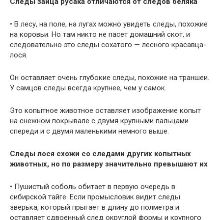
Следы зайца русака отличаются от следов беляка
• В лесу, на поле, на лугах можно увидеть следы, похожие
на коровьи. Но там никто не пасет домашний скот, и
следовательно это следы сохатого — лесного красавца-
лося.
Он оставляет очень глубокие следы, похожие на траншеи.
У самцов следы всегда крупнее, чем у самок.
Это копытное животное оставляет изображение копыт
на снежном покрывале с двумя крупными пальцами
спереди и с двумя маленькими немного выше.
Следы лося схожи со следами других копытных
животных, но по размеру значительно превышают их
• Пушистый соболь обитает в первую очередь в
сибирской тайге. Если промысловик видит следы
зверька, который прыгает в длину до полметра и
оставляет сдвоенный след округлой формы и крупного