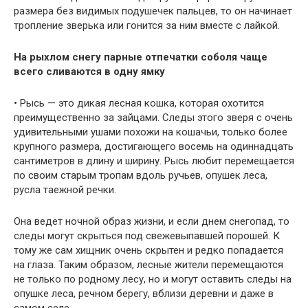
размера без видимых подушечек пальцев, то он начинает
тропление зверька или гонится за ним вместе с лайкой.
На рыхлом снегу парные отпечатки соболя чаще
всего сливаются в одну ямку
• Рысь — это дикая лесная кошка, которая охотится
преимущественно за зайцами. Следы этого зверя с очень
удивительными ушами похожи на кошачьи, только более
крупного размера, достигающего восемь на одиннадцать
сантиметров в длину и ширину. Рысь любит перемещается
по своим старым тропам вдоль ручьев, опушек леса,
русла таежной речки.
Она ведет ночной образ жизни, и если днем снегопад, то
следы могут скрыться под свежевыпавшей порошей. К
тому же сам хищник очень скрытен и редко попадается
на глаза. Таким образом, лесные жители перемещаются
не только по родному лесу, но и могут оставить следы на
опушке леса, речном берегу, вблизи деревни и даже в
самом селе.