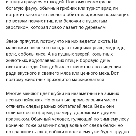
и птицы прячутся от людей. Поэтому несмотря на
богатую фауну, обычный грибник или турист вряд ли
встретит какого-то лесного обитателя, кроме порхающих
по ветвям певчих птиц или белочки с пушистым
хвостиком, которая ловко лазает по деревьям.
Звери прячутся, потому что на них ведется охота. На
маленьких зверьков нападают хищники: рысь, медведь,
волк, соболь, лиса. А на пушных зверей, копытных
животных, водоплавающих птиц и боровую дичь
охотятся люди. Они добывают животных по лицензии
ради вкусного и свежего мяса или ценного меха. Вот
поэтому животных приходится маскироваться.
Многие меняют цвет шубки на незаметный на зимних
лесных пейзажах. Но опытные промысловики умеют
отличать следы разных обитателей леса. Ведь они
отличаются по форме, размеру, дорожкам и другим
признаком. Обычный человек, гуляющий по зимнему лесу,
конечно, тоже различит след волка от следа белки, но
вот различить след собаки и волка ему уже будет трудно.