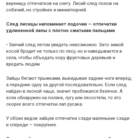
вереницу отпечатков на снегу. Лисий след похож на
собачий, но стройнее и миниатюрней.
След лисицы напоминает лодочки — отпечатки
удлиненной лапы с плотно сжатыми пальцами
• Заячий след летом увидеть невозможно. Зато зимой
косой бродит не только по лесу, но и наведывается в
села, чтобы объедать кору фруктовых деревьев и
вредить людям.
Зайцы бегают прыжками, выкидывая задние ноги вперёд,
а передние одну за другой последовательно. Если след
найден в лесной чаще, значит пробежался белячок. А
если обнаружен на поляне, лугу или лесостепи, то это
скорее всего отпечатки лап русака.
У обоих видов зайцев отпечатки сзади маленькие сзади
и спереди — покрупнее.