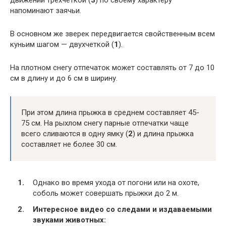
движении трехчеткой (
3
) по своему характеру
напоминают заячьи.
В основном же зверек передвигается свойственным всем
куньим шагом — двухчеткой (
1
).
На плотном снегу отпечаток может составлять от 7 до 10
см в длину и до 6 см в ширину.
При этом длина прыжка в среднем составляет 45-
75 см. На рыхлом снегу парные отпечатки чаще
всего сливаются в одну ямку (
2
) и длина прыжка
составляет не более 30 см.
Однако во время ухода от погони или на охоте,
соболь может совершать прыжки до 2 м.
Интересное видео со следами и издаваемыми
звуками животных: