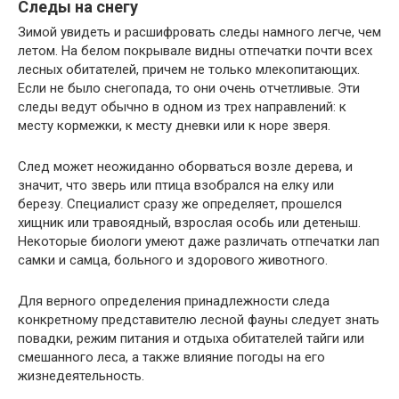
Следы на снегу
Зимой увидеть и расшифровать следы намного легче, чем
летом. На белом покрывале видны отпечатки почти всех
лесных обитателей, причем не только млекопитающих.
Если не было снегопада, то они очень отчетливые. Эти
следы ведут обычно в одном из трех направлений: к
месту кормежки, к месту дневки или к норе зверя.
След может неожиданно оборваться возле дерева, и
значит, что зверь или птица взобрался на елку или
березу. Специалист сразу же определяет, прошелся
хищник или травоядный, взрослая особь или детеныш.
Некоторые биологи умеют даже различать отпечатки лап
самки и самца, больного и здорового животного.
Для верного определения принадлежности следа
конкретному представителю лесной фауны следует знать
повадки, режим питания и отдыха обитателей тайги или
смешанного леса, а также влияние погоды на его
жизнедеятельность.