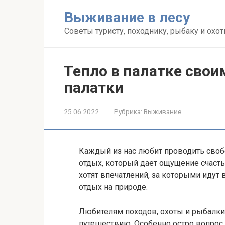
Перейти
Выживание в лесу
к
контенту
Советы туристу, походнику, рыбаку и охот
Тепло в палатке свои
палатки
25.06.2022
Рубрика:
Выживание
Каждый из нас любит проводить своб
отдых, который дает ощущение счасть
хотят впечатлений, за которыми идут в
отдых на природе.
Любителям походов, охоты и рыбалки 
путешествию. Особенно остро вопрос