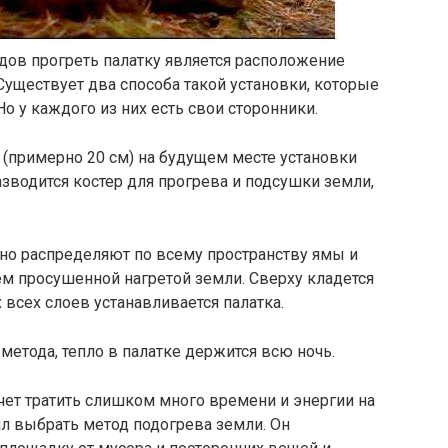
дов прогреть палатку является расположение
. Существует два способа такой установки, которые
Но у каждого из них есть свои сторонники.
 (примерно 20 см) на будущем месте установки
азводится костер для прогрева и подсушки земли,
рно распределяют по всему пространству ямы и
м просушенной нагретой земли. Сверху кладется
х всех слоев устанавливается палатка.
етода, тепло в палатке держится всю ночь.
очет тратить слишком много времени и энергии на
ил выбрать метод подогрева земли. Он