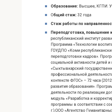
Образование:
Высшее, КГПИ. Уч
О
бщий стаж:
32 года
Стаж работы по направленнос
Переподготовка, повышение к
республиканский институт разв
Программа «Технологии воспитате
ГОУДПО «Коми республиканский 
переподготовки кадров». Прог
социальной активности детей и
«Сыктывкарский государственн
профессиональной деятельности
контексте ФГОС» – 72 часа (201
развития образования». Програ
деятельности по реализации до
модуль «Разработка и коррект
программы в соответствии с со
г.).ООО «Агентство Гуманитарны