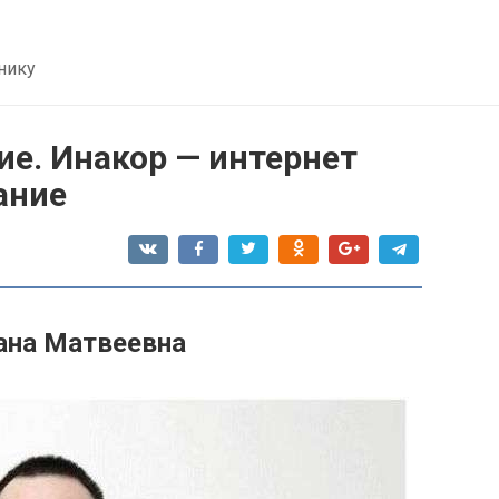
нику
е. Инакор — интернет
ание
на Матвеевна