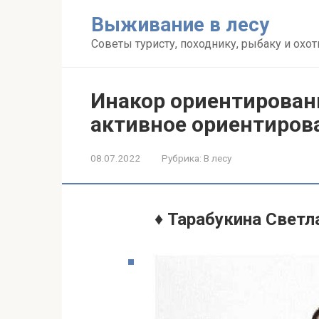
Перейти
Выживание в лесу
к
контенту
Советы туристу, походнику, рыбаку и охот
Инакор ориентировани
активное ориентиров
08.07.2022
Рубрика:
В лесу
♦ Тарабукина Светла