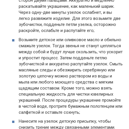
сторон двумя пальцами. Аккуратно и медленно
раскатывайте украшение, как маленький шарик.
Через одну-две минуты узелок ослабнет, и вы
легко развяжите изделие. Для этого возьмите две
зубочистки, подденьте петли узелка, осторожно
раскройте, ослабьте и распутайте его;
Возьмите детское или оливковое масло и обильно
смажьте узелок. Тогда звенья не станут цепляться
между собой и будут лучше скользить, что ускорит
и упростит процесс. Затем подденьте петлю
зубочисткой и аккуратно распутайте узелок. Смыть
масляные следы и обезжирить серебряную или
золотую цепочку можно раствором из воды и
мыла или любого моющего средства с мягким
щадящим составом. Кроме того, можно взять
специальную жидкость для чистки ювелирных
украшений. После процедуры украшение промойте
в чистой воде, протрите бумажным полотенцем или
салфеткой и оставьте сохнуть;
Нанесите на узелок детскую присыпку, чтобы
снизить трение между связанными элементами.