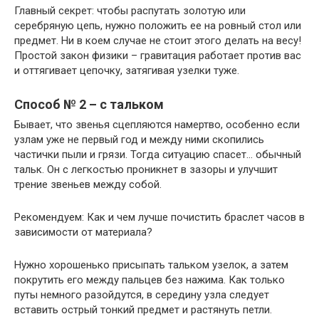
Главный секрет: чтобы распутать золотую или
серебряную цепь, нужно положить ее на ровный стол или
предмет. Ни в коем случае не стоит этого делать на весу!
Простой закон физики – гравитация работает против вас
и оттягивает цепочку, затягивая узелки туже.
Способ № 2 – с тальком
Бывает, что звенья сцепляются намертво, особенно если
узлам уже не первый год и между ними скопились
частички пыли и грязи. Тогда ситуацию спасет… обычный
тальк. Он с легкостью проникнет в зазоры и улучшит
трение звеньев между собой.
Рекомендуем: Как и чем лучше почистить браслет часов в
зависимости от материала?
Нужно хорошенько присыпать тальком узелок, а затем
покрутить его между пальцев без нажима. Как только
путы немного разойдутся, в середину узла следует
вставить острый тонкий предмет и растянуть петли.