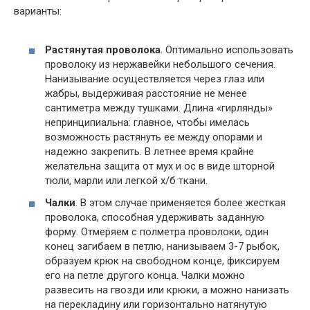
варианты:
Растянутая проволока
. Оптимально использовать
проволоку из нержавейки небольшого сечения.
Нанизывание осуществляется через глаз или
жабры, выдерживая расстояние не менее
сантиметра между тушками. Длина «гирлянды»
непринципиальна: главное, чтобы имелась
возможность растянуть ее между опорами и
надежно закрепить. В летнее время крайне
желательна защита от мух и ос в виде шторной
тюли, марли или легкой х/б ткани.
Чалки
. В этом случае применяется более жесткая
проволока, способная удерживать заданную
форму. Отмеряем с полметра проволоки, один
конец загибаем в петлю, нанизываем 3-7 рыбок,
образуем крюк на свободном конце, фиксируем
его на петле другого конца. Чалки можно
развесить на гвозди или крюки, а можно нанизать
на перекладину или горизонтально натянутую