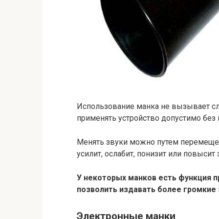
Использование манка не вызывает сло
применять устройство допустимо без
Менять звуки можно путем перемещени
усилит, ослабит, понизит или повысит 
У некоторых манков есть функция пр
позволить издавать более громкие 
Электронные манки