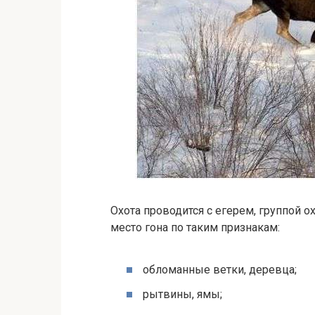
Охота проводится с егерем, группой о
место гона по таким признакам:
обломанные ветки, деревца;
рытвины, ямы;