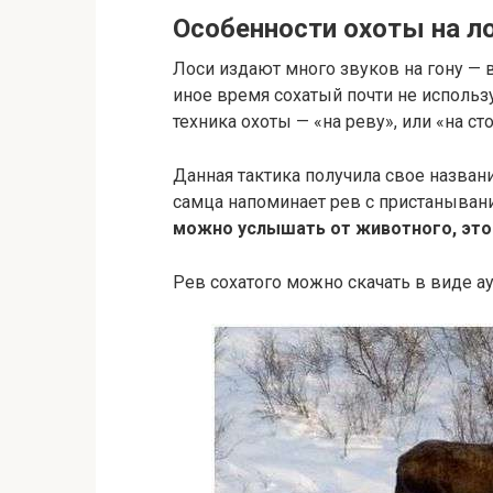
Особенности охоты на л
Лоси издают много звуков на гону — в
иное время сохатый почти не использу
техника охоты — «на реву», или «на сто
Данная тактика получила свое названи
самца напоминает рев с пристаныван
можно услышать от животного, это
Рев сохатого можно скачать в виде а