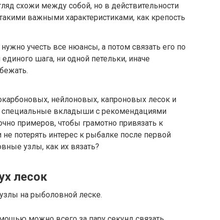
ляд схожи между собой, но в действительности
о такими важными характеристиками, как крепость
 нужно учесть все нюансы, а потом связать его по
 единого шага, ни одной петельки, иначе
бежать.
карбоновых, нейлоновых, капроновых лесок и
и специальные вкладыши с рекомендациями
точно примеров, чтобы грамотно привязать к
и не потерять интерес к рыбалке после первой
вные узлы, как их вязать?
ух лесок
узлы на рыболовной леске.
омощью можно всего за пару секунд связать